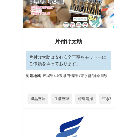
片付け太助
片付け太助は安心安全丁寧をモットーに
ご依頼を承っております。
対応地域
茨城県/埼玉県/千葉県/東京都/神奈川県
遺品整理
生前整理
特殊清掃
空き家片付け
デ