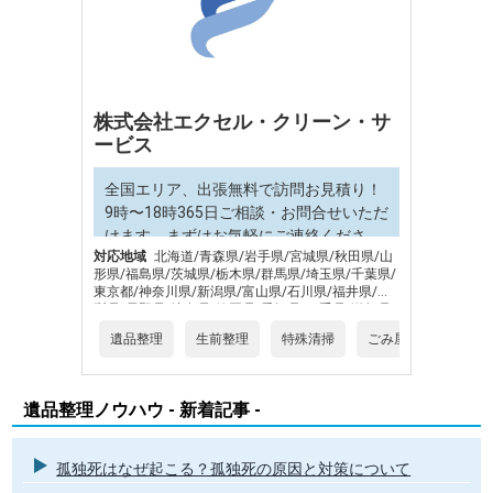
株式会社エクセル・クリーン・サ
ービス
全国エリア、出張無料で訪問お見積り！
9時〜18時365日ご相談・お問合せいただ
けます。まずはお気軽にご連絡くださ
対応地域
北海道/青森県/岩手県/宮城県/秋田県/山
い。
形県/福島県/茨城県/栃木県/群馬県/埼玉県/千葉県/
東京都/神奈川県/新潟県/富山県/石川県/福井県/山
梨県/長野県/岐阜県/静岡県/愛知県/三重県/滋賀県/
京都府/大阪府/兵庫県/奈良県/和歌山県/鳥取県/島
遺品整理
生前整理
特殊清掃
ごみ屋敷片づけ
根県/岡山県/広島県/山口県/徳島県/香川県/愛媛県/
高知県/福岡県/佐賀県/長崎県/熊本県/大分県/宮崎
県/鹿児島県/沖縄県
遺品整理ノウハウ - 新着記事 -
孤独死はなぜ起こる？孤独死の原因と対策について