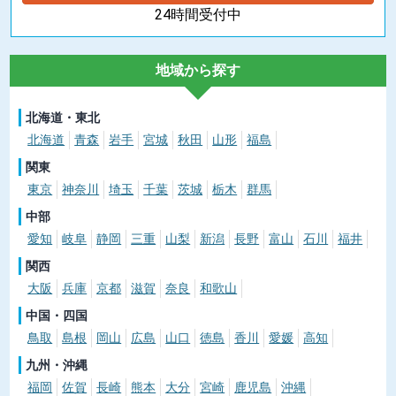
24時間受付中
地域から探す
北海道・東北
北海道
青森
岩手
宮城
秋田
山形
福島
関東
東京
神奈川
埼玉
千葉
茨城
栃木
群馬
中部
愛知
岐阜
静岡
三重
山梨
新潟
長野
富山
石川
福井
関西
大阪
兵庫
京都
滋賀
奈良
和歌山
中国・四国
鳥取
島根
岡山
広島
山口
徳島
香川
愛媛
高知
九州・沖縄
福岡
佐賀
長崎
熊本
大分
宮崎
鹿児島
沖縄