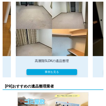
高層階5LDKの遺品整理
ア
事例を見る
[PR]おすすめの遺品整理業者