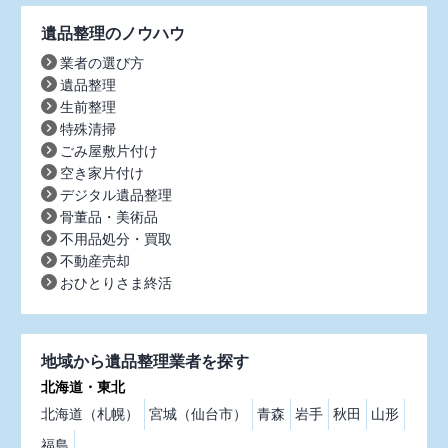
遺品整理のノウハウ
業者の選び方
遺品整理
生前整理
特殊清掃
ごみ屋敷片付け
空き家片付け
デジタル遺品整理
骨董品・美術品
不用品処分・買取
不動産売却
おひとりさま終活
地域から遺品整理業者を探す
北海道・東北
北海道（札幌）
宮城（仙台市）
青森
岩手
秋田
山形
福島