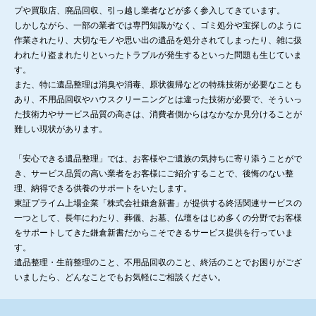
プや買取店、廃品回収、引っ越し業者などが多く参入してきています。
しかしながら、一部の業者では専門知識がなく、ゴミ処分や宝探しのように
作業されたり、大切なモノや思い出の遺品を処分されてしまったり、雑に扱
われたり盗まれたりといったトラブルが発生するといった問題も生じていま
す。
また、特に遺品整理は消臭や消毒、原状復帰などの特殊技術が必要なことも
あり、不用品回収やハウスクリーニングとは違った技術が必要で、そういっ
た技術力やサービス品質の高さは、消費者側からはなかなか見分けることが
難しい現状があります。
「安心できる遺品整理」では、お客様やご遺族の気持ちに寄り添うことがで
き、サービス品質の高い業者をお客様にご紹介することで、後悔のない整
理、納得できる供養のサポートをいたします。
東証プライム上場企業「株式会社鎌倉新書」が提供する終活関連サービスの
一つとして、長年にわたり、葬儀、お墓、仏壇をはじめ多くの分野でお客様
をサポートしてきた鎌倉新書だからこそできるサービス提供を行っていま
す。
遺品整理・生前整理のこと、不用品回収のこと、終活のことでお困りがござ
いましたら、どんなことでもお気軽にご相談ください。