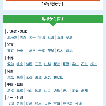
24時間受付中
地域から探す
北海道・東北
北海道
青森
岩手
宮城
秋田
山形
福島
関東
東京
神奈川
埼玉
千葉
茨城
栃木
群馬
中部
愛知
岐阜
静岡
三重
山梨
新潟
長野
富山
石川
福井
関西
大阪
兵庫
京都
滋賀
奈良
和歌山
中国・四国
鳥取
島根
岡山
広島
山口
徳島
香川
愛媛
高知
九州・沖縄
福岡
佐賀
長崎
熊本
大分
宮崎
鹿児島
沖縄