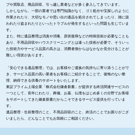
プや買取店、廃品回収、引っ越し業者などが多く参入してきています。
しかしながら、一部の業者では専門知識がなく、ゴミ処分や宝探しのように
作業されたり、大切なモノや思い出の遺品を処分されてしまったり、雑に扱
われたり盗まれたりといったトラブルが発生するといった問題も生じていま
す。
また、特に遺品整理は消臭や消毒、原状復帰などの特殊技術が必要なことも
あり、不用品回収やハウスクリーニングとは違った技術が必要で、そういっ
た技術力やサービス品質の高さは、消費者側からはなかなか見分けることが
難しい現状があります。
「安心できる遺品整理」では、お客様やご遺族の気持ちに寄り添うことがで
き、サービス品質の高い業者をお客様にご紹介することで、後悔のない整
理、納得できる供養のサポートをいたします。
東証プライム上場企業「株式会社鎌倉新書」が提供する終活関連サービスの
一つとして、長年にわたり、葬儀、お墓、仏壇をはじめ多くの分野でお客様
をサポートしてきた鎌倉新書だからこそできるサービス提供を行っていま
す。
遺品整理・生前整理のこと、不用品回収のこと、終活のことでお困りがござ
いましたら、どんなことでもお気軽にご相談ください。