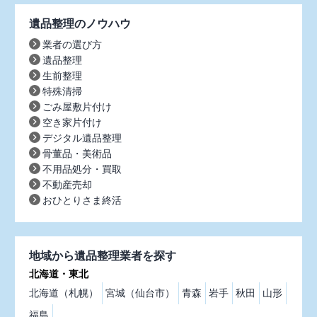
遺品整理のノウハウ
業者の選び方
遺品整理
生前整理
特殊清掃
ごみ屋敷片付け
空き家片付け
デジタル遺品整理
骨董品・美術品
不用品処分・買取
不動産売却
おひとりさま終活
地域から遺品整理業者を探す
北海道・東北
北海道（札幌）
宮城（仙台市）
青森
岩手
秋田
山形
福島