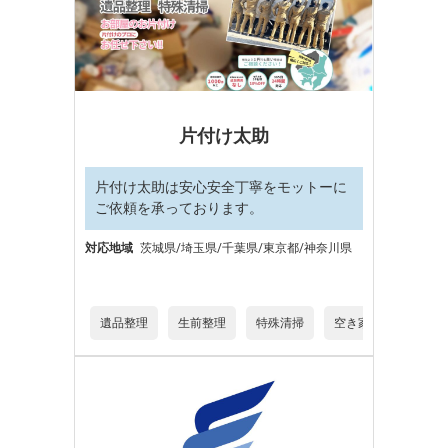
片付け太助
片付け太助は安心安全丁寧をモットーに
ご依頼を承っております。
対応地域
茨城県/埼玉県/千葉県/東京都/神奈川県
遺品整理
生前整理
特殊清掃
空き家片付け
デ