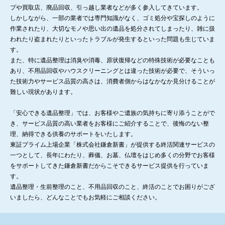
プや買取店、廃品回収、引っ越し業者などが多く参入してきています。
しかしながら、一部の業者では専門知識がなく、ゴミ処分や宝探しのように
作業されたり、大切なモノや思い出の遺品を処分されてしまったり、雑に扱
われたり盗まれたりといったトラブルが発生するといった問題も生じていま
す。
また、特に遺品整理は消臭や消毒、原状復帰などの特殊技術が必要なことも
あり、不用品回収やハウスクリーニングとは違った技術が必要で、そういっ
た技術力やサービス品質の高さは、消費者側からはなかなか見分けることが
難しい現状があります。
「安心できる遺品整理」では、お客様やご遺族の気持ちに寄り添うことがで
き、サービス品質の高い業者をお客様にご紹介することで、後悔のない整
理、納得できる供養のサポートをいたします。
東証プライム上場企業「株式会社鎌倉新書」が提供する終活関連サービスの
一つとして、長年にわたり、葬儀、お墓、仏壇をはじめ多くの分野でお客様
をサポートしてきた鎌倉新書だからこそできるサービス提供を行っていま
す。
遺品整理・生前整理のこと、不用品回収のこと、終活のことでお困りがござ
いましたら、どんなことでもお気軽にご相談ください。