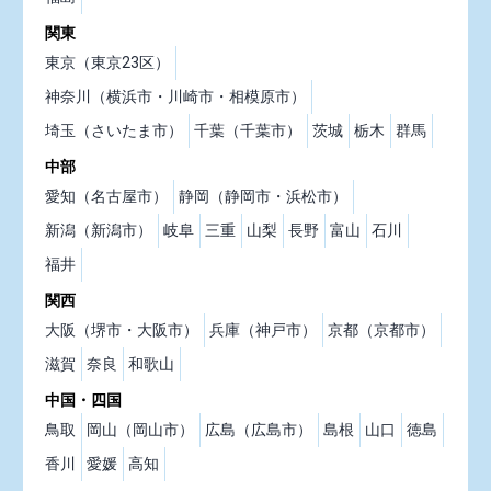
関東
東京（東京23区）
神奈川（横浜市・川崎市・相模原市）
埼玉（さいたま市）
千葉（千葉市）
茨城
栃木
群馬
中部
愛知（名古屋市）
静岡（静岡市・浜松市）
新潟（新潟市）
岐阜
三重
山梨
長野
富山
石川
福井
関西
大阪（堺市・大阪市）
兵庫（神戸市）
京都（京都市）
滋賀
奈良
和歌山
中国・四国
鳥取
岡山（岡山市）
広島（広島市）
島根
山口
徳島
香川
愛媛
高知