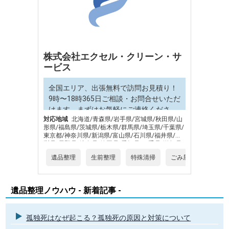
株式会社エクセル・クリーン・サ
ービス
全国エリア、出張無料で訪問お見積り！
9時〜18時365日ご相談・お問合せいただ
けます。まずはお気軽にご連絡くださ
対応地域
北海道/青森県/岩手県/宮城県/秋田県/山
い。
形県/福島県/茨城県/栃木県/群馬県/埼玉県/千葉県/
東京都/神奈川県/新潟県/富山県/石川県/福井県/山
梨県/長野県/岐阜県/静岡県/愛知県/三重県/滋賀県/
京都府/大阪府/兵庫県/奈良県/和歌山県/鳥取県/島
遺品整理
生前整理
特殊清掃
ごみ屋敷片づけ
根県/岡山県/広島県/山口県/徳島県/香川県/愛媛県/
高知県/福岡県/佐賀県/長崎県/熊本県/大分県/宮崎
県/鹿児島県/沖縄県
遺品整理ノウハウ - 新着記事 -
孤独死はなぜ起こる？孤独死の原因と対策について