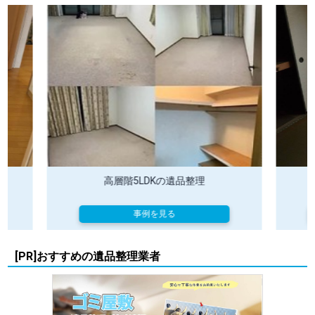
高層階5LDKの遺品整理
ア
事例を見る
[PR]おすすめの遺品整理業者