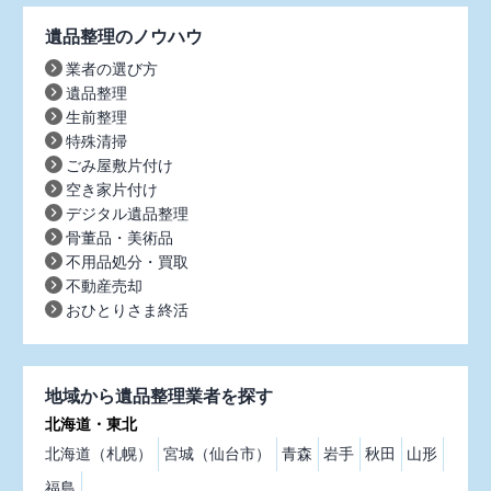
遺品整理のノウハウ
業者の選び方
遺品整理
生前整理
特殊清掃
ごみ屋敷片付け
空き家片付け
デジタル遺品整理
骨董品・美術品
不用品処分・買取
不動産売却
おひとりさま終活
地域から遺品整理業者を探す
北海道・東北
北海道（札幌）
宮城（仙台市）
青森
岩手
秋田
山形
福島