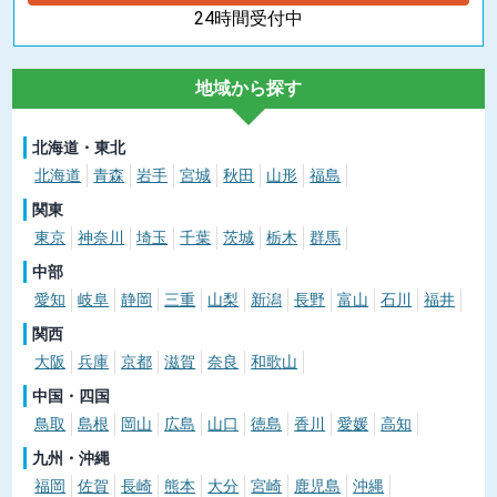
24時間受付中
地域から探す
北海道・東北
北海道
青森
岩手
宮城
秋田
山形
福島
関東
東京
神奈川
埼玉
千葉
茨城
栃木
群馬
中部
愛知
岐阜
静岡
三重
山梨
新潟
長野
富山
石川
福井
関西
大阪
兵庫
京都
滋賀
奈良
和歌山
中国・四国
鳥取
島根
岡山
広島
山口
徳島
香川
愛媛
高知
九州・沖縄
福岡
佐賀
長崎
熊本
大分
宮崎
鹿児島
沖縄