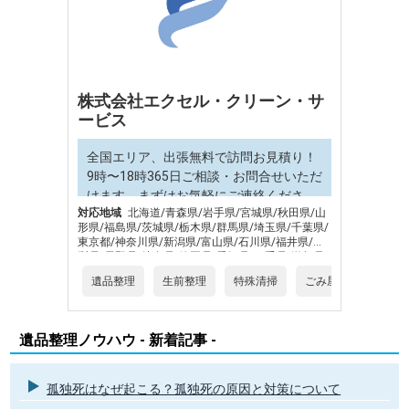
株式会社エクセル・クリーン・サ
ービス
全国エリア、出張無料で訪問お見積り！
9時〜18時365日ご相談・お問合せいただ
けます。まずはお気軽にご連絡くださ
対応地域
北海道/青森県/岩手県/宮城県/秋田県/山
い。
形県/福島県/茨城県/栃木県/群馬県/埼玉県/千葉県/
東京都/神奈川県/新潟県/富山県/石川県/福井県/山
梨県/長野県/岐阜県/静岡県/愛知県/三重県/滋賀県/
京都府/大阪府/兵庫県/奈良県/和歌山県/鳥取県/島
遺品整理
生前整理
特殊清掃
ごみ屋敷片づけ
根県/岡山県/広島県/山口県/徳島県/香川県/愛媛県/
高知県/福岡県/佐賀県/長崎県/熊本県/大分県/宮崎
県/鹿児島県/沖縄県
遺品整理ノウハウ - 新着記事 -
孤独死はなぜ起こる？孤独死の原因と対策について