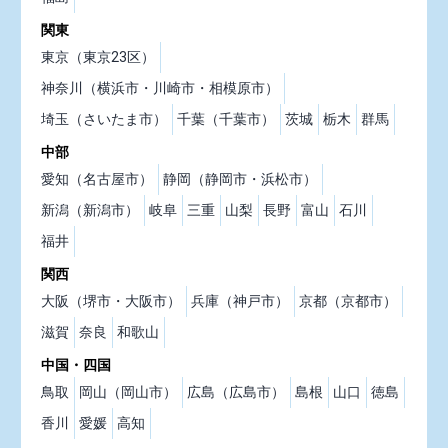
関東
東京（東京23区）
神奈川（横浜市・川崎市・相模原市）
埼玉（さいたま市）
千葉（千葉市）
茨城
栃木
群馬
中部
愛知（名古屋市）
静岡（静岡市・浜松市）
新潟（新潟市）
岐阜
三重
山梨
長野
富山
石川
福井
関西
大阪（堺市・大阪市）
兵庫（神戸市）
京都（京都市）
滋賀
奈良
和歌山
中国・四国
鳥取
岡山（岡山市）
広島（広島市）
島根
山口
徳島
香川
愛媛
高知