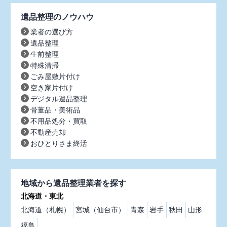
遺品整理のノウハウ
業者の選び方
遺品整理
生前整理
特殊清掃
ごみ屋敷片付け
空き家片付け
デジタル遺品整理
骨董品・美術品
不用品処分・買取
不動産売却
おひとりさま終活
地域から遺品整理業者を探す
北海道・東北
北海道（札幌）
宮城（仙台市）
青森
岩手
秋田
山形
福島