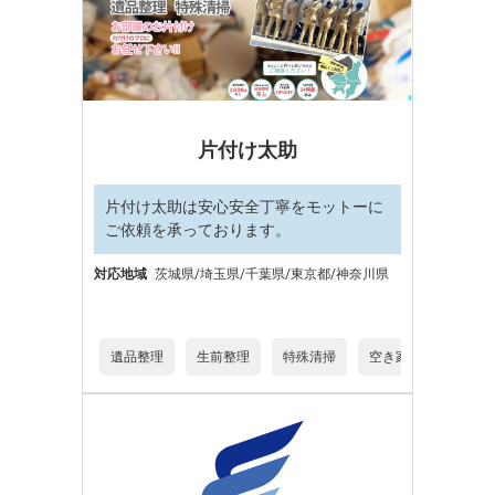
片付け太助
片付け太助は安心安全丁寧をモットーに
ご依頼を承っております。
対応地域
茨城県/埼玉県/千葉県/東京都/神奈川県
遺品整理
生前整理
特殊清掃
空き家片付け
デ