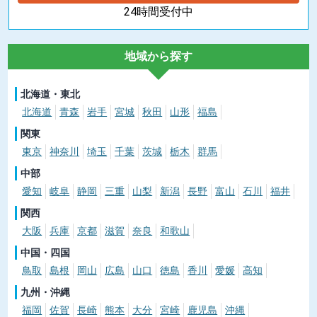
24時間受付中
地域から探す
北海道・東北
北海道
青森
岩手
宮城
秋田
山形
福島
関東
東京
神奈川
埼玉
千葉
茨城
栃木
群馬
中部
愛知
岐阜
静岡
三重
山梨
新潟
長野
富山
石川
福井
関西
大阪
兵庫
京都
滋賀
奈良
和歌山
中国・四国
鳥取
島根
岡山
広島
山口
徳島
香川
愛媛
高知
九州・沖縄
福岡
佐賀
長崎
熊本
大分
宮崎
鹿児島
沖縄