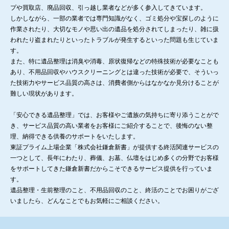
プや買取店、廃品回収、引っ越し業者などが多く参入してきています。
しかしながら、一部の業者では専門知識がなく、ゴミ処分や宝探しのように
作業されたり、大切なモノや思い出の遺品を処分されてしまったり、雑に扱
われたり盗まれたりといったトラブルが発生するといった問題も生じていま
す。
また、特に遺品整理は消臭や消毒、原状復帰などの特殊技術が必要なことも
あり、不用品回収やハウスクリーニングとは違った技術が必要で、そういっ
た技術力やサービス品質の高さは、消費者側からはなかなか見分けることが
難しい現状があります。
「安心できる遺品整理」では、お客様やご遺族の気持ちに寄り添うことがで
き、サービス品質の高い業者をお客様にご紹介することで、後悔のない整
理、納得できる供養のサポートをいたします。
東証プライム上場企業「株式会社鎌倉新書」が提供する終活関連サービスの
一つとして、長年にわたり、葬儀、お墓、仏壇をはじめ多くの分野でお客様
をサポートしてきた鎌倉新書だからこそできるサービス提供を行っていま
す。
遺品整理・生前整理のこと、不用品回収のこと、終活のことでお困りがござ
いましたら、どんなことでもお気軽にご相談ください。