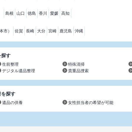
）
島根
山口
徳島
香川
愛媛
高知
本市）
佐賀
長崎
大分
宮崎
鹿児島
沖縄
を探す
生前整理
特殊清掃
デジタル遺品整理
貴重品捜索
者を探す
遺品の供養
女性担当者の希望が可能