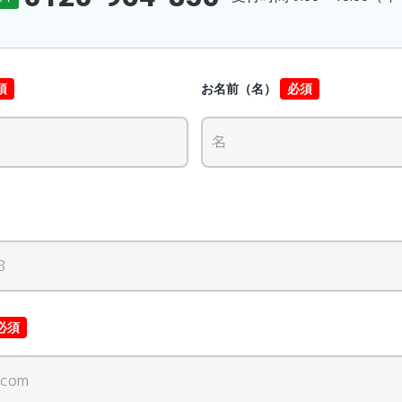
須
お名前（名）
必須
必須