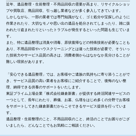
近年、遺品整理・生前整理・不用品回収の需要が高まり、リサイクルショッ
プや買取店、廃品回収、引っ越し業者などが多く参入してきています。
しかしながら、一部の業者では専門知識がなく、ゴミ処分や宝探しのように
作業されたり、大切なモノや思い出の遺品を処分されてしまったり、雑に扱
われたり盗まれたりといったトラブルが発生するといった問題も生じていま
す。
また、特に遺品整理は消臭や消毒、原状復帰などの特殊技術が必要なことも
あり、不用品回収やハウスクリーニングとは違った技術が必要で、そういっ
た技術力やサービス品質の高さは、消費者側からはなかなか見分けることが
難しい現状があります。
「安心できる遺品整理」では、お客様やご遺族の気持ちに寄り添うことがで
き、サービス品質の高い業者をお客様にご紹介することで、後悔のない整
理、納得できる供養のサポートをいたします。
東証プライム上場企業「株式会社鎌倉新書」が提供する終活関連サービスの
一つとして、長年にわたり、葬儀、お墓、仏壇をはじめ多くの分野でお客様
をサポートしてきた鎌倉新書だからこそできるサービス提供を行っていま
す。
遺品整理・生前整理のこと、不用品回収のこと、終活のことでお困りがござ
いましたら、どんなことでもお気軽にご相談ください。