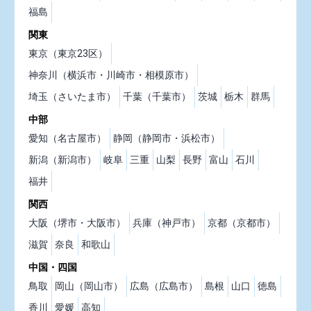
福島
関東
東京（東京23区）
神奈川（横浜市・川崎市・相模原市）
埼玉（さいたま市）
千葉（千葉市）
茨城
栃木
群馬
中部
愛知（名古屋市）
静岡（静岡市・浜松市）
新潟（新潟市）
岐阜
三重
山梨
長野
富山
石川
福井
関西
大阪（堺市・大阪市）
兵庫（神戸市）
京都（京都市）
滋賀
奈良
和歌山
中国・四国
鳥取
岡山（岡山市）
広島（広島市）
島根
山口
徳島
香川
愛媛
高知