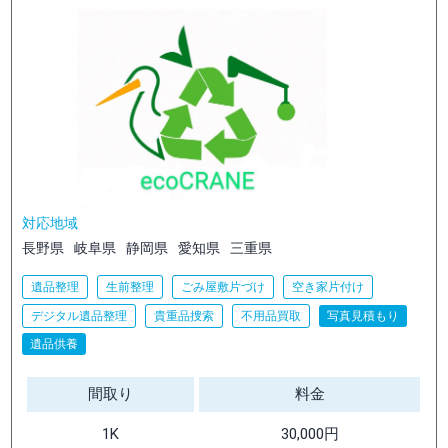
対応地域
長野県
岐阜県
静岡県
愛知県
三重県
遺品整理
生前整理
ごみ屋敷片づけ
空き家片付け
デジタル遺品整理
貴重品捜索
不用品買取
写真見積もり
遺品供養
間取り
料金
1K
30,000円