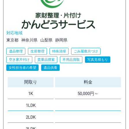
対応地域
東京都
神奈川県
山梨県
静岡県
遺品整理
生前整理
特殊清掃
ごみ屋敷片づけ
空き家片付け
貴重品捜索
不用品買取
写真見積もり
女性担当者の希望
遺品供養
間取り
料金
1K
50,000円～
1LDK
2LDK