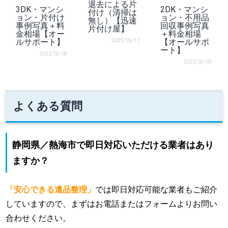
退去による片
3DK・マンシ
2DK・マンシ
付け（清掃は
ョン・片付け
ョン・不用品
無し）【迅速
事例写真＋料
回収事例写真
片付け屋】
金相場【オー
＋料金相場
ルサポート】
【オールサポ
2025/05/12
ート】
2022/03/03
2022/03/03
よくある質問
静岡県／熱海市で即日対応いただける業者はあり
ますか？
「安心できる遺品整理」
では即日対応可能な業者もご紹介
していますので、まずはお電話またはフォームよりお問い
合わせください。