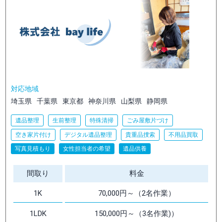
対応地域
埼玉県
千葉県
東京都
神奈川県
山梨県
静岡県
遺品整理
生前整理
特殊清掃
ごみ屋敷片づけ
空き家片付け
デジタル遺品整理
貴重品捜索
不用品買取
写真見積もり
女性担当者の希望
遺品供養
間取り
料金
1K
70,000円～（2名作業）
1LDK
150,000円～（3名作業)）