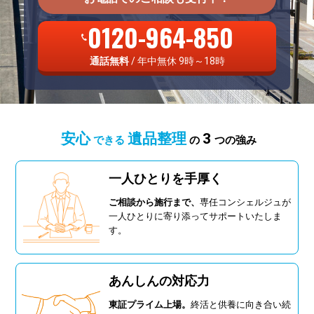
0120-964-850
通話無料
/ 年中無休 9時～18時
安心
遺品整理
3
できる
の
つの強み
一人ひとりを手厚く
ご相談から施行まで、
専任コンシェルジュが
一人ひとりに寄り添ってサポートいたしま
す。
あんしんの対応力
東証プライム上場。
終活と供養に向き合い続