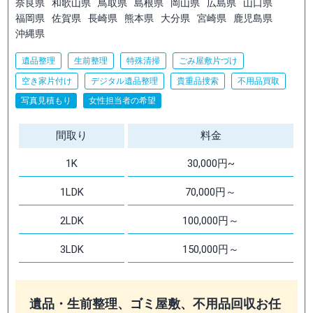
奈良県
和歌山県
鳥取県
島根県
岡山県
広島県
山口県
福岡県
佐賀県
長崎県
熊本県
大分県
宮崎県
鹿児島県
沖縄県
遺品整理
生前整理
特殊清掃
ごみ屋敷片づけ
空き家片付け
デジタル遺品整理
貴重品捜索
不用品買取
写真見積もり
女性担当者の希望
間取り
料金
1K
30,000円~
1LDK
70,000円～
2LDK
100,000円～
3LDK
150,000円～
遺品・生前整理、ゴミ屋敷、不用品回収お任