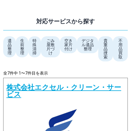
対応サービスから探す
遺
生
特
ごみ
空き
デジタ
貴
不
品
前
殊
屋敷
家片
ル遺品
重
用
整
整
清
片づ
付け
整理
品
品
理
理
掃
け
捜
買
索
取
全7件中 1〜7件目を表示
株式会社エクセル・クリーン・サー
ビス