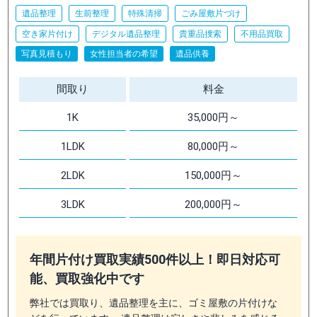
遺品整理
生前整理
特殊清掃
ごみ屋敷片づけ
空き家片付け
デジタル遺品整理
貴重品捜索
不用品買取
写真見積もり
女性担当者の希望
遺品供養
間取り
料金
1K
35,000円～
1LDK
80,000円～
2LDK
150,000円～
3LDK
200,000円～
年間片付け買取実績500件以上！即日対応可
能、買取強化中です
弊社では買取り、遺品整理を主に、ゴミ屋敷の片付けな