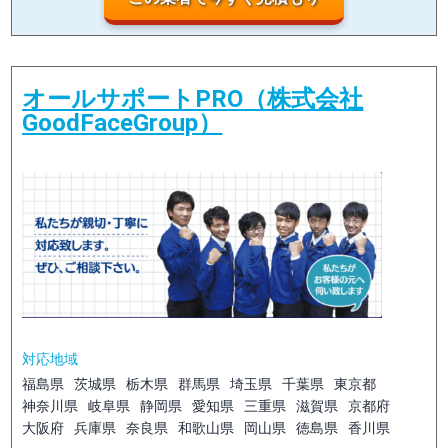
オールサポートPRO（株式会社
GoodFaceGroup）
対応地域
福島県
茨城県
栃木県
群馬県
埼玉県
千葉県
東京都
神奈川県
岐阜県
静岡県
愛知県
三重県
滋賀県
京都府
大阪府
兵庫県
奈良県
和歌山県
岡山県
徳島県
香川県