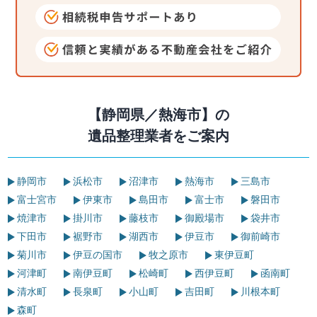
【静岡県／熱海市】の
遺品整理業者をご案内
静岡市
浜松市
沼津市
熱海市
三島市
富士宮市
伊東市
島田市
富士市
磐田市
焼津市
掛川市
藤枝市
御殿場市
袋井市
下田市
裾野市
湖西市
伊豆市
御前崎市
菊川市
伊豆の国市
牧之原市
東伊豆町
河津町
南伊豆町
松崎町
西伊豆町
函南町
清水町
長泉町
小山町
吉田町
川根本町
森町