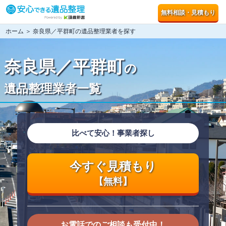
無料相談・見積もり
ホーム
＞ 奈良県／平群町の遺品整理業者を探す
奈良県／平群町
の
遺品整理業者一覧
比べて安心！事業者探し
今すぐ見積もり
【無料】
お電話でのご相談も受付中！