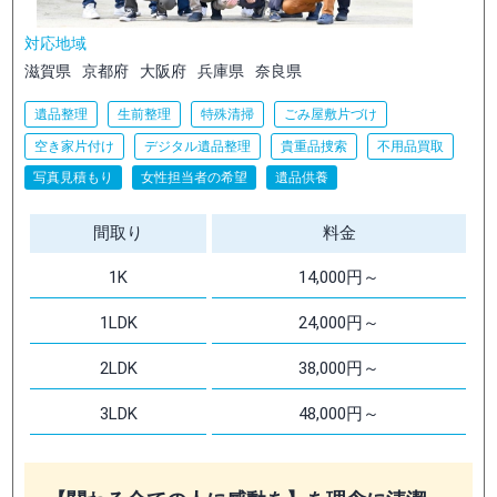
対応地域
滋賀県
京都府
大阪府
兵庫県
奈良県
遺品整理
生前整理
特殊清掃
ごみ屋敷片づけ
空き家片付け
デジタル遺品整理
貴重品捜索
不用品買取
写真見積もり
女性担当者の希望
遺品供養
間取り
料金
1K
14,000円～
1LDK
24,000円～
2LDK
38,000円～
3LDK
48,000円～