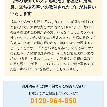
【関わる全ての人に感動を】を理念に清潔
感、立ち振る舞いの教育されたプロがお伺い
いたします
【真心を込めた整理】 元気なうちに、お部屋を整理して
おきたい方。大切な方との突然のお別れにより、想い出
の品を整理する必要がある方。いらなくなったモノを片
付けたい方。…そのようにお考えの方へ。皆様に共通して
言えることは「大切な想い出を、真心こめて整理する」
ということです。 「人との縁を原点に、関わる全ての人
に感動を」の経営理念を胸に、私たちは皆様の想い出の
品を「処理」するのではなく、ご家族やお客様の気持ち
に寄り添い「整理」しております。今まで積み重ねてき
た想い出の“ピース”を整理し、心もスッキリし…
お見積もりは無料！
何でもご相談ください
お電話でのご相談も承っています
0120-964-850