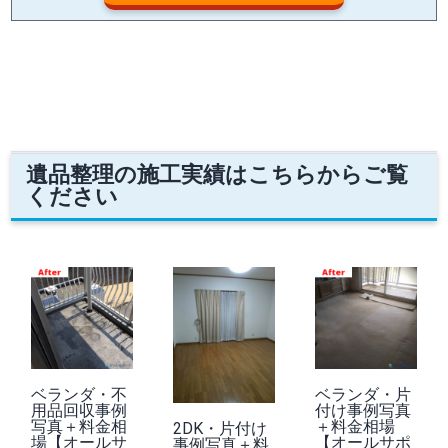
遺品整理の施工実績はこちらからご覧
ください
ベランダ・不
ベランダ・片
用品回収事例
付け事例写真
写真＋料金相
＋料金相場
2DK・片付け
場【オールサ
【オールサポ
事例写真＋料