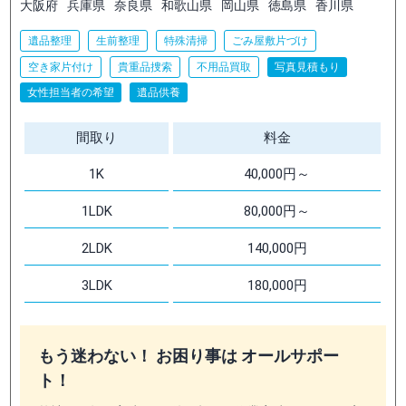
大阪府
兵庫県
奈良県
和歌山県
岡山県
徳島県
香川県
遺品整理
生前整理
特殊清掃
ごみ屋敷片づけ
空き家片付け
貴重品捜索
不用品買取
写真見積もり
女性担当者の希望
遺品供養
間取り
料金
1K
40,000円～
1LDK
80,000円～
2LDK
140,000円
3LDK
180,000円
もう迷わない！ お困り事は オールサポー
ト！