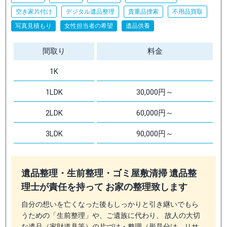
空き家片付け
デジタル遺品整理
貴重品捜索
不用品買取
写真見積もり
女性担当者の希望
遺品供養
間取り
料金
1K
1LDK
30,000円～
2LDK
60,000円～
3LDK
90,000円～
遺品整理・生前整理・ゴミ屋敷清掃 遺品整
理士が責任を持って お家の整理致します
自分の想いを亡くなった後もしっかりと引き継いでもら
うための「生前整理」や、ご遺族に代わり、 故人の大切
な遺品（家財道具等）の片づけ・整理（形見分け、リサ