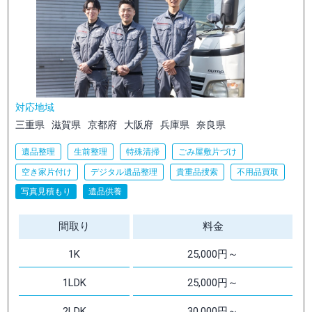
対応地域
三重県
滋賀県
京都府
大阪府
兵庫県
奈良県
遺品整理
生前整理
特殊清掃
ごみ屋敷片づけ
空き家片付け
デジタル遺品整理
貴重品捜索
不用品買取
写真見積もり
遺品供養
間取り
料金
1K
25,000円～
1LDK
25,000円～
2LDK
30,000円～