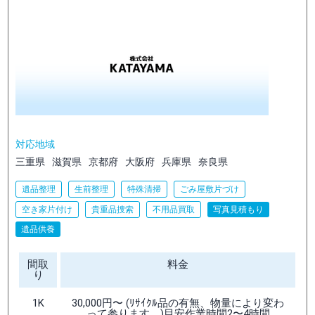
対応地域
三重県
滋賀県
京都府
大阪府
兵庫県
奈良県
遺品整理
生前整理
特殊清掃
ごみ屋敷片づけ
空き家片付け
貴重品捜索
不用品買取
写真見積もり
遺品供養
間取
料金
り
1K
30,000円〜 (ﾘｻｲｸﾙ品の有無、物量により変わ
って参ります。)目安作業時間2〜4時間