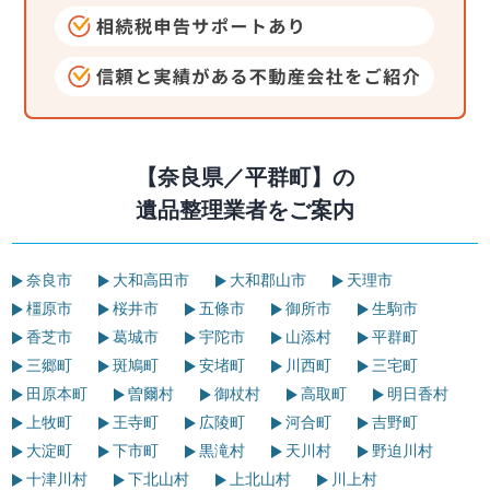
【奈良県／平群町】の
遺品整理業者をご案内
奈良市
大和高田市
大和郡山市
天理市
橿原市
桜井市
五條市
御所市
生駒市
香芝市
葛城市
宇陀市
山添村
平群町
三郷町
斑鳩町
安堵町
川西町
三宅町
田原本町
曽爾村
御杖村
高取町
明日香村
上牧町
王寺町
広陵町
河合町
吉野町
大淀町
下市町
黒滝村
天川村
野迫川村
十津川村
下北山村
上北山村
川上村