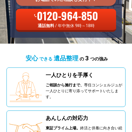
0120-964-850
通話無料
/ 年中無休 9時～18時
安心
遺品整理
3
できる
の
つの強み
一人ひとりを手厚く
ご相談から施行まで、
専任コンシェルジュが
一人ひとりに寄り添ってサポートいたしま
す。
あんしんの対応力
東証プライム上場。
終活と供養に向き合い続