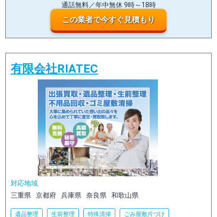
通話無料／年中無休 9時～18時
この業者で今すぐ見積もり
有限会社RIATEC
対応地域
三重県
京都府
兵庫県
奈良県
和歌山県
遺品整理
生前整理
特殊清掃
ごみ屋敷片づけ