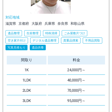
対応地域
滋賀県
京都府
大阪府
兵庫県
奈良県
和歌山県
遺品整理
生前整理
特殊清掃
ごみ屋敷片づけ
空き家片付け
デジタル遺品整理
貴重品捜索
不用品買取
写真見積もり
遺品供養
間取り
料金
1K
24,000円～
1LDK
40,000円～
2LDK
70,000円～
3LDK
95,000円～