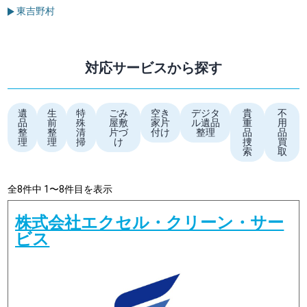
東吉野村
対応サービスから探す
遺
生
特
ごみ
空き
デジタ
貴
不
品
前
殊
屋敷
家片
ル遺品
重
用
整
整
清
片づ
付け
整理
品
品
理
理
掃
け
捜
買
索
取
全8件中 1〜8件目を表示
株式会社エクセル・クリーン・サー
ビス