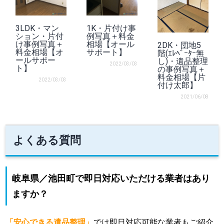
3LDK・マン
1K・片付け事
ション・片付
例写真＋料金
け事例写真＋
相場【オール
2DK・団地5
料金相場【オ
サポート】
階(ｴﾚﾍﾞｰﾀｰ無
ールサポー
し)・遺品整理
2022/03/03
ト】
の事例写真＋
料金相場【片
2022/03/03
付け太郎】
2021/06/08
よくある質問
岐阜県／池田町で即日対応いただける業者はあり
ますか？
「安心できる遺品整理」
では即日対応可能な業者もご紹介