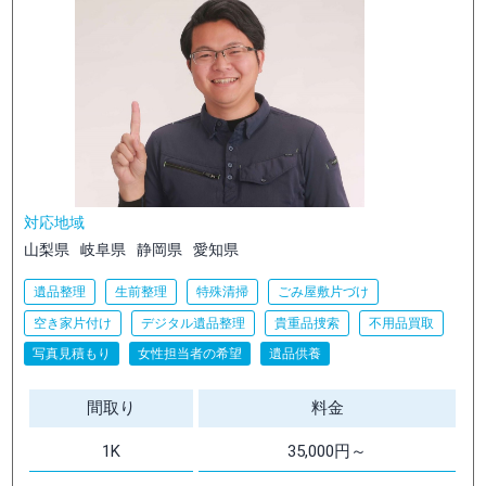
対応地域
山梨県
岐阜県
静岡県
愛知県
遺品整理
生前整理
特殊清掃
ごみ屋敷片づけ
空き家片付け
デジタル遺品整理
貴重品捜索
不用品買取
写真見積もり
女性担当者の希望
遺品供養
間取り
料金
1K
35,000円～