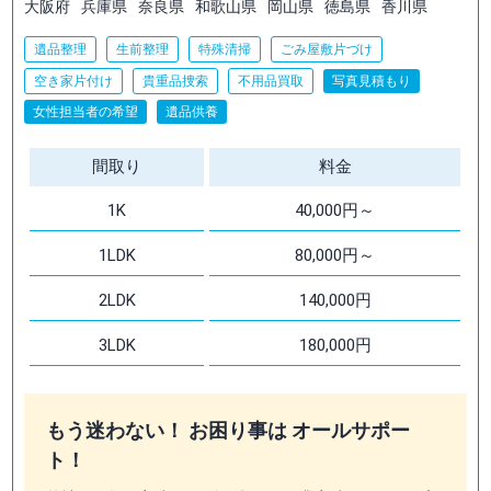
大阪府
兵庫県
奈良県
和歌山県
岡山県
徳島県
香川県
遺品整理
生前整理
特殊清掃
ごみ屋敷片づけ
空き家片付け
貴重品捜索
不用品買取
写真見積もり
女性担当者の希望
遺品供養
間取り
料金
1K
40,000円～
1LDK
80,000円～
2LDK
140,000円
3LDK
180,000円
もう迷わない！ お困り事は オールサポー
ト！