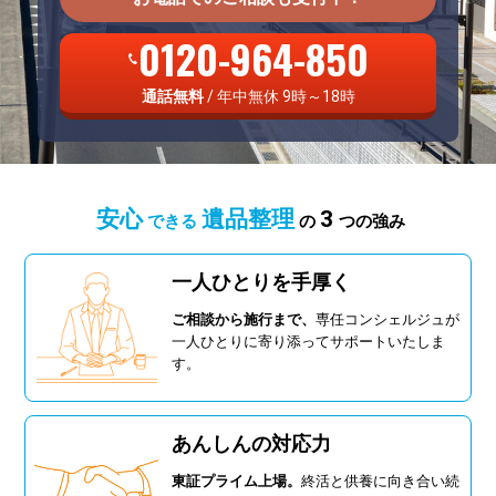
0120-964-850
通話無料
/ 年中無休 9時～18時
安心
遺品整理
3
できる
の
つの強み
一人ひとりを手厚く
ご相談から施行まで、
専任コンシェルジュが
一人ひとりに寄り添ってサポートいたしま
す。
あんしんの対応力
東証プライム上場。
終活と供養に向き合い続