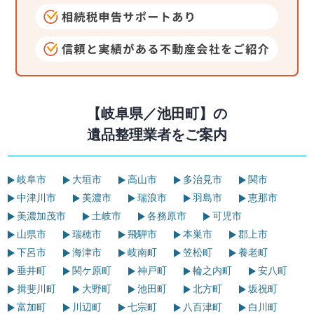
【岐阜県／池田町】の
遺品整理業者をご案内
岐阜市
大垣市
高山市
多治見市
関市
中津川市
美濃市
瑞浪市
羽島市
恵那市
美濃加茂市
土岐市
各務原市
可児市
山県市
瑞穂市
飛騨市
本巣市
郡上市
下呂市
海津市
岐南町
笠松町
養老町
垂井町
関ケ原町
神戸町
輪之内町
安八町
揖斐川町
大野町
池田町
北方町
坂祝町
富加町
川辺町
七宗町
八百津町
白川町