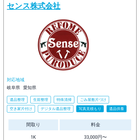
センス株式会社
対応地域
岐阜県
愛知県
遺品整理
生前整理
特殊清掃
ごみ屋敷片づけ
空き家片付け
デジタル遺品整理
写真見積もり
遺品供養
間取り
料金
1K
33,000円〜