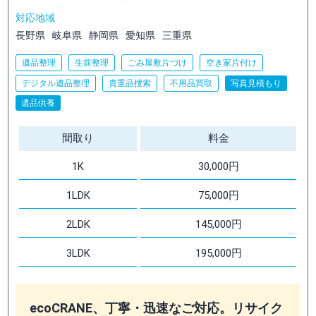
対応地域
長野県
岐阜県
静岡県
愛知県
三重県
遺品整理
生前整理
ごみ屋敷片づけ
空き家片付け
デジタル遺品整理
貴重品捜索
不用品買取
写真見積もり
遺品供養
間取り
料金
1K
30,000円
1LDK
75,000円
2LDK
145,000円
3LDK
195,000円
ecoCRANE、丁寧・迅速なご対応。リサイク