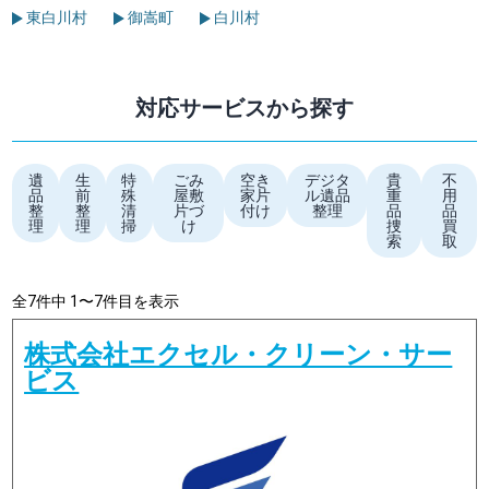
東白川村
御嵩町
白川村
対応サービスから探す
遺
生
特
ごみ
空き
デジタ
貴
不
品
前
殊
屋敷
家片
ル遺品
重
用
整
整
清
片づ
付け
整理
品
品
理
理
掃
け
捜
買
索
取
全7件中 1〜7件目を表示
株式会社エクセル・クリーン・サー
ビス