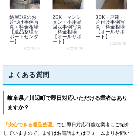
納屋3棟のお
2DK・マンシ
3DK・戸建・
片づけ事例写
ョン・不用品
片付け事例写
真＋料金相場
回収事例写真
真＋料金相場
【遺品整理サ
＋料金相場
【オールサポ
ポートセンタ
【オールサポ
ート】
ー】
ート】
2022/03/03
2022/05/27
2022/03/03
よくある質問
岐阜県／川辺町で即日対応いただける業者はあり
ますか？
「安心できる遺品整理」
では即日対応可能な業者もご紹介
していますので、まずはお電話またはフォームよりお問い