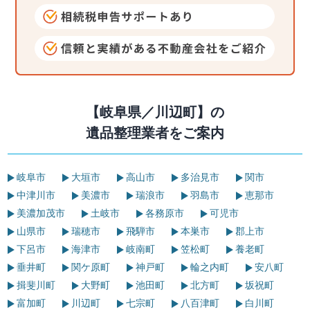
【岐阜県／川辺町】の
遺品整理業者をご案内
岐阜市
大垣市
高山市
多治見市
関市
中津川市
美濃市
瑞浪市
羽島市
恵那市
美濃加茂市
土岐市
各務原市
可児市
山県市
瑞穂市
飛騨市
本巣市
郡上市
下呂市
海津市
岐南町
笠松町
養老町
垂井町
関ケ原町
神戸町
輪之内町
安八町
揖斐川町
大野町
池田町
北方町
坂祝町
富加町
川辺町
七宗町
八百津町
白川町