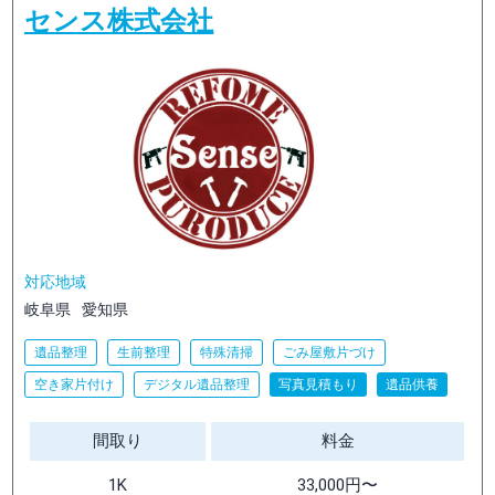
センス株式会社
対応地域
岐阜県
愛知県
遺品整理
生前整理
特殊清掃
ごみ屋敷片づけ
空き家片付け
デジタル遺品整理
写真見積もり
遺品供養
間取り
料金
1K
33,000円〜