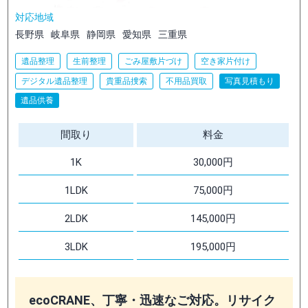
対応地域
長野県
岐阜県
静岡県
愛知県
三重県
遺品整理
生前整理
ごみ屋敷片づけ
空き家片付け
デジタル遺品整理
貴重品捜索
不用品買取
写真見積もり
遺品供養
間取り
料金
1K
30,000円
1LDK
75,000円
2LDK
145,000円
3LDK
195,000円
ecoCRANE、丁寧・迅速なご対応。リサイク