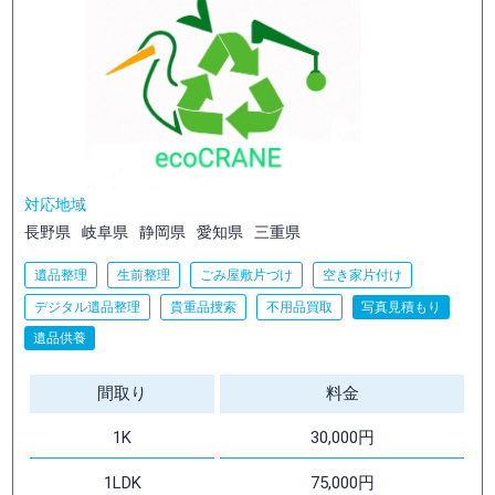
対応地域
長野県
岐阜県
静岡県
愛知県
三重県
遺品整理
生前整理
ごみ屋敷片づけ
空き家片付け
デジタル遺品整理
貴重品捜索
不用品買取
写真見積もり
遺品供養
間取り
料金
1K
30,000円
1LDK
75,000円