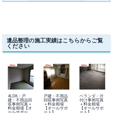
遺品整理の施工実績はこちらからご覧
ください
4LDK・戸
戸建・不用品
ベランダ・片
建・不用品回
回収事例写真
付け事例写真
収事例写真＋
＋料金相場
＋料金相場
料金相場【オ
【オールサポ
【オールサポ
ールサポー
ート】
ート】