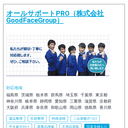
オールサポートPRO（株式会社
GoodFaceGroup）
対応地域
福島県
茨城県
栃木県
群馬県
埼玉県
千葉県
東京都
神奈川県
岐阜県
静岡県
愛知県
三重県
滋賀県
京都府
大阪府
兵庫県
奈良県
和歌山県
岡山県
徳島県
香川県
遺品整理
生前整理
特殊清掃
ごみ屋敷片づけ
空き家片付け
貴重品捜索
不用品買取
写真見積もり