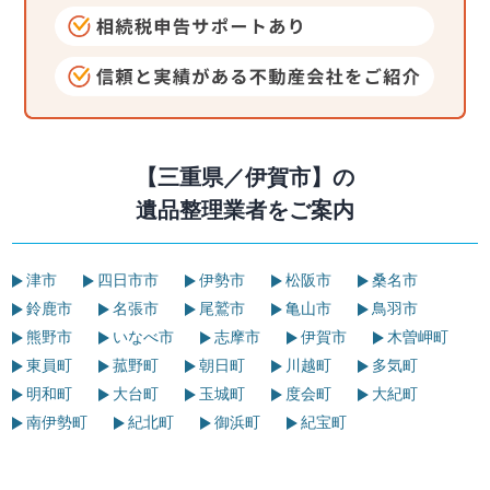
【三重県／伊賀市】の
遺品整理業者をご案内
津市
四日市市
伊勢市
松阪市
桑名市
鈴鹿市
名張市
尾鷲市
亀山市
鳥羽市
熊野市
いなべ市
志摩市
伊賀市
木曽岬町
東員町
菰野町
朝日町
川越町
多気町
明和町
大台町
玉城町
度会町
大紀町
南伊勢町
紀北町
御浜町
紀宝町