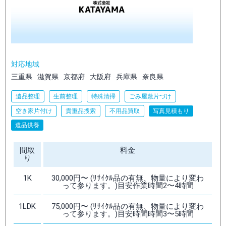
対応地域
三重県
滋賀県
京都府
大阪府
兵庫県
奈良県
遺品整理
生前整理
特殊清掃
ごみ屋敷片づけ
空き家片付け
貴重品捜索
不用品買取
写真見積もり
遺品供養
間取
料金
り
1K
30,000円〜 (ﾘｻｲｸﾙ品の有無、物量により変わ
って参ります。)目安作業時間2〜4時間
1LDK
75,000円〜 (ﾘｻｲｸﾙ品の有無、物量により変わ
って参ります。)目安時間時間3〜5時間