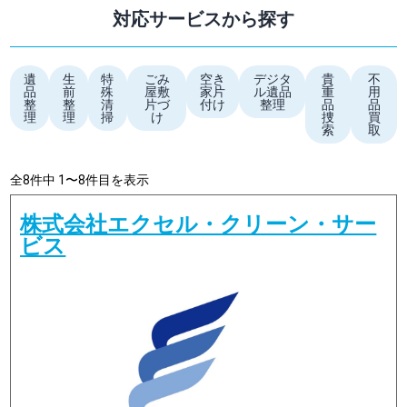
対応サービスから探す
遺
生
特
ごみ
空き
デジタ
貴
不
品
前
殊
屋敷
家片
ル遺品
重
用
整
整
清
片づ
付け
整理
品
品
理
理
掃
け
捜
買
索
取
全8件中 1〜8件目を表示
株式会社エクセル・クリーン・サー
ビス