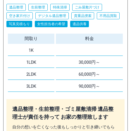
遺品整理
生前整理
特殊清掃
ごみ屋敷片づけ
空き家片付け
デジタル遺品整理
貴重品捜索
不用品買取
写真見積もり
女性担当者の希望
遺品供養
間取り
料金
1K
1LDK
30,000円～
2LDK
60,000円～
3LDK
90,000円～
遺品整理・生前整理・ゴミ屋敷清掃 遺品整
理士が責任を持って お家の整理致します
自分の想いを亡くなった後もしっかりと引き継いでもら