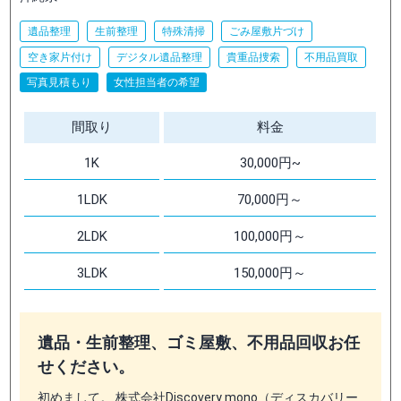
遺品整理
生前整理
特殊清掃
ごみ屋敷片づけ
空き家片付け
デジタル遺品整理
貴重品捜索
不用品買取
写真見積もり
女性担当者の希望
間取り
料金
1K
30,000円~
1LDK
70,000円～
2LDK
100,000円～
3LDK
150,000円～
遺品・生前整理、ゴミ屋敷、不用品回収お任
せください。
初めまして。 株式会社Discovery mono（ディスカバリー