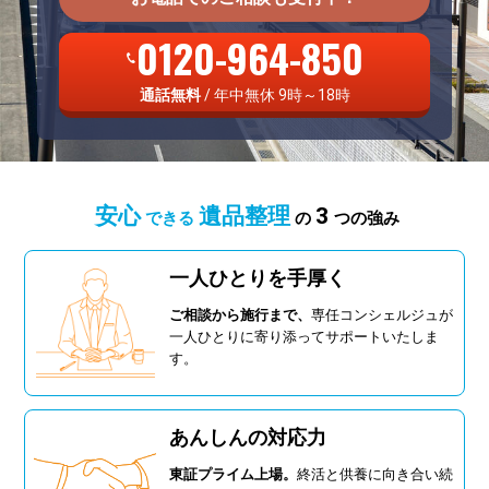
0120-964-850
通話無料
/ 年中無休 9時～18時
安心
遺品整理
3
できる
の
つの強み
一人ひとりを手厚く
ご相談から施行まで、
専任コンシェルジュが
一人ひとりに寄り添ってサポートいたしま
す。
あんしんの対応力
東証プライム上場。
終活と供養に向き合い続