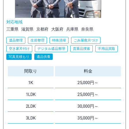
対応地域
三重県
滋賀県
京都府
大阪府
兵庫県
奈良県
遺品整理
生前整理
特殊清掃
ごみ屋敷片づけ
空き家片付け
デジタル遺品整理
貴重品捜索
不用品買取
写真見積もり
遺品供養
間取り
料金
1K
25,000円～
1LDK
25,000円～
2LDK
30,000円～
3LDK
35,000円～