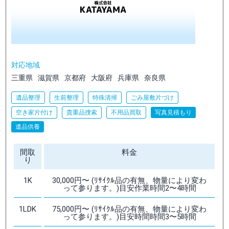
対応地域
三重県
滋賀県
京都府
大阪府
兵庫県
奈良県
遺品整理
生前整理
特殊清掃
ごみ屋敷片づけ
空き家片付け
貴重品捜索
不用品買取
写真見積もり
遺品供養
間取
料金
り
1K
30,000円〜 (ﾘｻｲｸﾙ品の有無、物量により変わ
って参ります。)目安作業時間2〜4時間
1LDK
75,000円〜 (ﾘｻｲｸﾙ品の有無、物量により変わ
って参ります。)目安時間時間3〜5時間