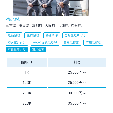
対応地域
三重県
滋賀県
京都府
大阪府
兵庫県
奈良県
遺品整理
生前整理
特殊清掃
ごみ屋敷片づけ
空き家片付け
デジタル遺品整理
貴重品捜索
不用品買取
写真見積もり
遺品供養
間取り
料金
1K
25,000円～
1LDK
25,000円～
2LDK
30,000円～
3LDK
35,000円～