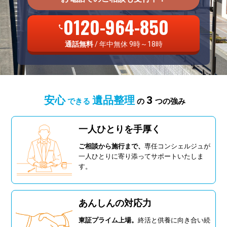
0120-964-850
通話無料
/ 年中無休 9時～18時
安心
遺品整理
3
できる
の
つの強み
一人ひとりを手厚く
ご相談から施行まで、
専任コンシェルジュが
一人ひとりに寄り添ってサポートいたしま
す。
あんしんの対応力
東証プライム上場。
終活と供養に向き合い続