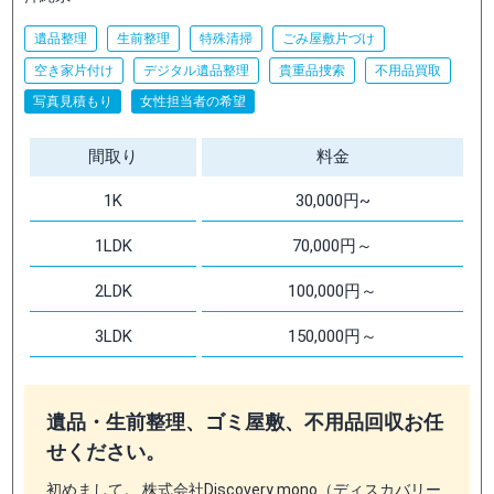
遺品整理
生前整理
特殊清掃
ごみ屋敷片づけ
空き家片付け
デジタル遺品整理
貴重品捜索
不用品買取
写真見積もり
女性担当者の希望
間取り
料金
1K
30,000円~
1LDK
70,000円～
2LDK
100,000円～
3LDK
150,000円～
遺品・生前整理、ゴミ屋敷、不用品回収お任
せください。
初めまして。 株式会社Discovery mono（ディスカバリー