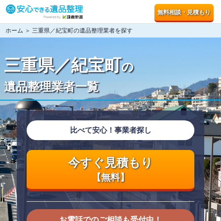
無料相談・見積もり
ホーム
＞ 三重県／紀宝町の遺品整理業者を探す
三重県／紀宝町
の
遺品整理業者一覧
比べて安心！事業者探し
今すぐ見積もり
【無料】
お電話でのご相談も受付中！