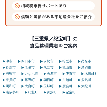
【三重県／紀宝町】の
遺品整理業者をご案内
津市
四日市市
伊勢市
松阪市
桑名市
鈴鹿市
名張市
尾鷲市
亀山市
鳥羽市
熊野市
いなべ市
志摩市
伊賀市
木曽岬町
東員町
菰野町
朝日町
川越町
多気町
明和町
大台町
玉城町
度会町
大紀町
南伊勢町
紀北町
御浜町
紀宝町