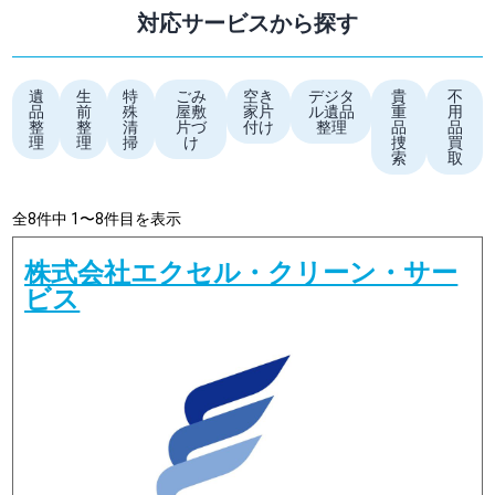
対応サービスから探す
遺
生
特
ごみ
空き
デジタ
貴
不
品
前
殊
屋敷
家片
ル遺品
重
用
整
整
清
片づ
付け
整理
品
品
理
理
掃
け
捜
買
索
取
全8件中 1〜8件目を表示
株式会社エクセル・クリーン・サー
ビス