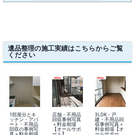
遺品整理の施工実績はこちらからご覧
ください
1部屋分とキ
店舗・不用品
3LDK・戸
ッチン・アパ
回収事例写真
建・不用品回
ート・不用品
＋料金相場
収事例写真＋
回収の事例写
【オールサポ
料金相場【オ
真＋料金相場
ート】
ールサポー