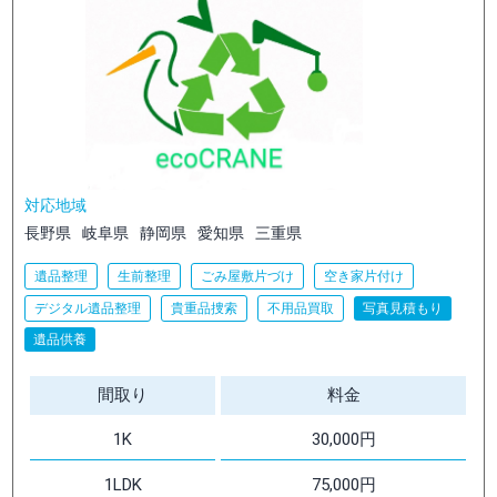
対応地域
長野県
岐阜県
静岡県
愛知県
三重県
遺品整理
生前整理
ごみ屋敷片づけ
空き家片付け
デジタル遺品整理
貴重品捜索
不用品買取
写真見積もり
遺品供養
間取り
料金
1K
30,000円
1LDK
75,000円