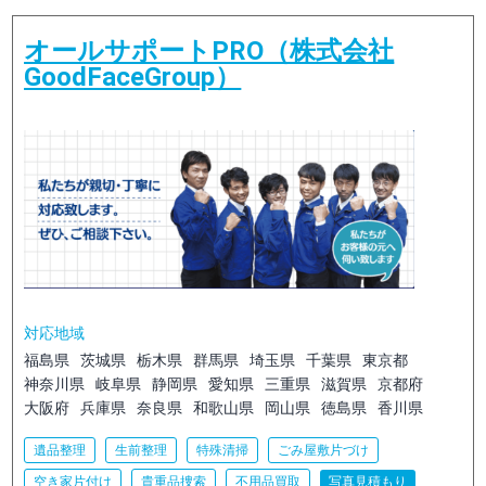
オールサポートPRO（株式会社
GoodFaceGroup）
対応地域
福島県
茨城県
栃木県
群馬県
埼玉県
千葉県
東京都
神奈川県
岐阜県
静岡県
愛知県
三重県
滋賀県
京都府
大阪府
兵庫県
奈良県
和歌山県
岡山県
徳島県
香川県
遺品整理
生前整理
特殊清掃
ごみ屋敷片づけ
空き家片付け
貴重品捜索
不用品買取
写真見積もり