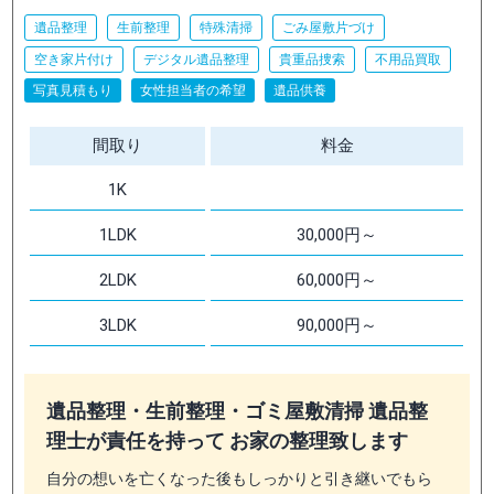
遺品整理
生前整理
特殊清掃
ごみ屋敷片づけ
空き家片付け
デジタル遺品整理
貴重品捜索
不用品買取
写真見積もり
女性担当者の希望
遺品供養
間取り
料金
1K
1LDK
30,000円～
2LDK
60,000円～
3LDK
90,000円～
遺品整理・生前整理・ゴミ屋敷清掃 遺品整
理士が責任を持って お家の整理致します
自分の想いを亡くなった後もしっかりと引き継いでもら