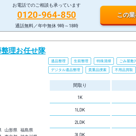
お電話でのご相談も承っています
0120-964-850
この業
通話無料／年中無休 9時～18時
の清掃整理お任せ隊
遺品整理
生前整理
特殊清掃
ごみ屋敷
デジタル遺品整理
貴重品捜索
不用品買取
間取り
1K
1LDK
2LDK
県
山形県
福島県
3LDK