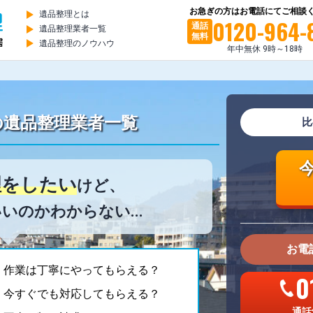
お急ぎの方はお電話にてご相談
遺品整理とは
0120-964-
通話
遺品整理業者一覧
無料
遺品整理のノウハウ
年中無休 9時～18時
の
遺品整理業者一覧
比
理をしたい
けど、
いのかわからない...
お電
。作業は丁寧にやってもらえる？
0
。今すぐでも対応してもらえる？
通話