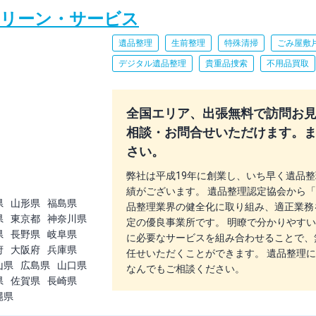
クリーン・サービス
遺品整理
生前整理
特殊清掃
ごみ屋敷
デジタル遺品整理
貴重品捜索
不用品買取
全国エリア、出張無料で訪問お見積
相談・お問合せいただけます。
さい。
弊社は平成19年に創業し、いち早く遺品
績がございます。 遺品整理認定協会から
県
山形県
福島県
品整理業界の健全化に取り組み、適正業務
県
東京都
神奈川県
定の優良事業所です。 明瞭で分かりやす
県
長野県
岐阜県
に必要なサービスを組み合わせることで、
府
大阪府
兵庫県
任せいただくことができます。 遺品整理
山県
広島県
山口県
なんでもご相談ください。
県
佐賀県
長崎県
縄県