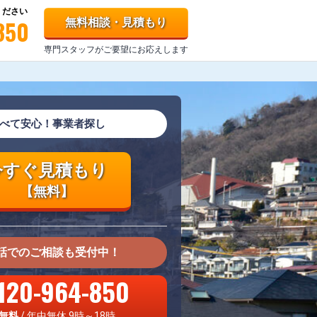
ください
850
無料相談・見積もり
専門スタッフがご要望にお応えします
べて安心！事業者探し
今すぐ見積もり
【無料】
話でのご相談も受付中！
120-964-850
無料
/ 年中無休 9時～18時