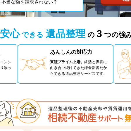
。不当な額を請求されない？
安心
遺品整理
3
できる
の
つの強
く
あんしんの対応力
コンシ
東証プライム上場。
終活と供養に
り添っ
向き合い続けてきた鎌倉新書だか
らできる遺品整理サービスです。