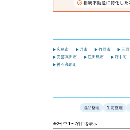
広島市
呉市
竹原市
三原
安芸高田市
江田島市
府中町
神石高原町
遺品整理
生前整理
全2件中 1〜2件目を表示