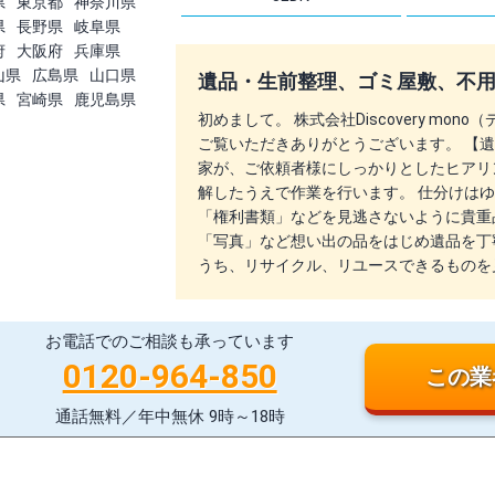
県
東京都
神奈川県
県
長野県
岐阜県
府
大阪府
兵庫県
山県
広島県
山口県
遺品・生前整理、ゴミ屋敷、不
県
宮崎県
鹿児島県
初めまして。 株式会社Discovery mo
ご覧いただきありがとうございます。 【遺
家が、ご依頼者様にしっかりとしたヒアリ
解したうえで作業を行います。 仕分けは
「権利書類」などを見逃さないように貴重
「写真」など想い出の品をはじめ遺品を丁
うち、リサイクル、リユースできるものを
お電話でのご相談も承っています
0120-964-850
この業
通話無料／年中無休 9時～18時