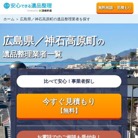
無料相談・見積もり
ホーム
＞ 広島県／神石高原町の遺品整理業者を探す
広島県／神石高原町
の
遺品整理業者一覧
比べて安心！事業者探し
今すぐ見積もり
【無料】
お電話でのご相談も受付中！