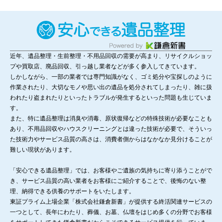
近年、遺品整理・生前整理・不用品回収の需要が高まり、リサイクルショッ
プや買取店、廃品回収、引っ越し業者などが多く参入してきています。
しかしながら、一部の業者では専門知識がなく、ゴミ処分や宝探しのように
作業されたり、大切なモノや思い出の遺品を処分されてしまったり、雑に扱
われたり盗まれたりといったトラブルが発生するといった問題も生じていま
す。
また、特に遺品整理は消臭や消毒、原状復帰などの特殊技術が必要なことも
あり、不用品回収やハウスクリーニングとは違った技術が必要で、そういっ
た技術力やサービス品質の高さは、消費者側からはなかなか見分けることが
難しい現状があります。
「安心できる遺品整理」では、お客様やご遺族の気持ちに寄り添うことがで
き、サービス品質の高い業者をお客様にご紹介することで、後悔のない整
理、納得できる供養のサポートをいたします。
東証プライム上場企業「株式会社鎌倉新書」が提供する終活関連サービスの
一つとして、長年にわたり、葬儀、お墓、仏壇をはじめ多くの分野でお客様