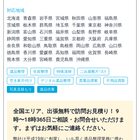
対応地域
北海道
青森県
岩手県
宮城県
秋田県
山形県
福島県
茨城県
栃木県
群馬県
埼玉県
千葉県
東京都
神奈川県
新潟県
富山県
石川県
福井県
山梨県
長野県
岐阜県
静岡県
愛知県
三重県
滋賀県
京都府
大阪府
兵庫県
奈良県
和歌山県
鳥取県
島根県
岡山県
広島県
山口県
徳島県
香川県
愛媛県
高知県
福岡県
佐賀県
長崎県
熊本県
大分県
宮崎県
鹿児島県
沖縄県
遺品整理
生前整理
特殊清掃
ごみ屋敷片づけ
空き家片付け
デジタル遺品整理
貴重品捜索
不用品買取
写真見積もり
遺品供養
全国エリア、出張無料で訪問お見積り！ 9
時〜18時365日ご相談・お問合せいただけま
す。まずはお気軽にご連絡ください。
弊社は平成19年に創業し、いち早く遺品整理業務に携わ