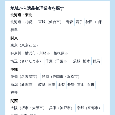
地域から遺品整理業者を探す
北海道・東北
北海道（札幌）
宮城（仙台市）
青森
岩手
秋田
山形
福島
関東
東京（東京23区）
神奈川（横浜市・川崎市・相模原市）
埼玉（さいたま市）
千葉（千葉市）
茨城
栃木
群馬
中部
愛知（名古屋市）
静岡（静岡市・浜松市）
新潟（新潟市）
岐阜
三重
山梨
長野
富山
石川
福井
関西
大阪（堺市・大阪市）
兵庫（神戸市）
京都（京都市）