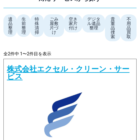
遺
生
特
ごみ
空き
デジタ
貴
不
品
前
殊
屋敷
家片
ル遺品
重
用
整
整
清
片づ
付け
整理
品
品
理
理
掃
け
捜
買
索
取
全2件中 1〜2件目を表示
株式会社エクセル・クリーン・サー
ビス