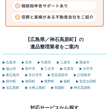
【広島県／神石高原町】の
遺品整理業者をご案内
広島市
呉市
竹原市
三原市
尾道市
福山市
府中市
三次市
庄原市
大竹市
東広島市
廿日市市
安芸高田市
江田島市
府中町
海田町
熊野町
坂町
安芸太田町
北広島町
大崎上島町
世羅町
神石高原町
対応サービスから探す