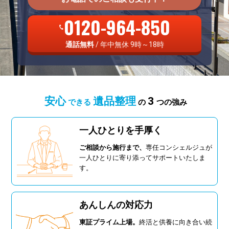
0120-964-850
通話無料
/ 年中無休 9時～18時
安心
遺品整理
3
できる
の
つの強み
一人ひとりを手厚く
ご相談から施行まで、
専任コンシェルジュが
一人ひとりに寄り添ってサポートいたしま
す。
あんしんの対応力
東証プライム上場。
終活と供養に向き合い続