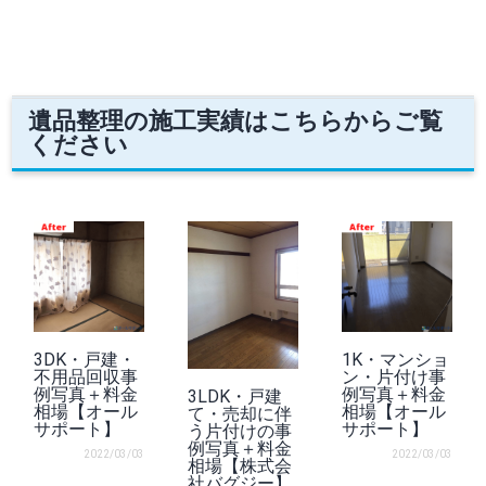
遺品整理の施工実績はこちらからご覧
ください
3DK・戸建・
1K・マンショ
不用品回収事
ン・片付け事
例写真＋料金
例写真＋料金
3LDK・戸建
相場【オール
相場【オール
て・売却に伴
サポート】
サポート】
う片付けの事
例写真＋料金
2022/03/03
2022/03/03
相場【株式会
社バグジー】