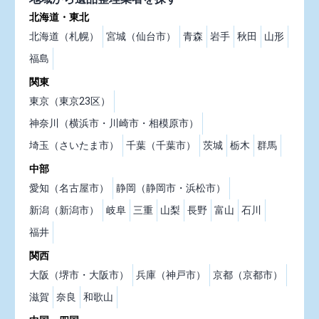
北海道・東北
北海道（札幌）
宮城（仙台市）
青森
岩手
秋田
山形
福島
関東
東京（東京23区）
神奈川（横浜市・川崎市・相模原市）
埼玉（さいたま市）
千葉（千葉市）
茨城
栃木
群馬
中部
愛知（名古屋市）
静岡（静岡市・浜松市）
新潟（新潟市）
岐阜
三重
山梨
長野
富山
石川
福井
関西
大阪（堺市・大阪市）
兵庫（神戸市）
京都（京都市）
滋賀
奈良
和歌山