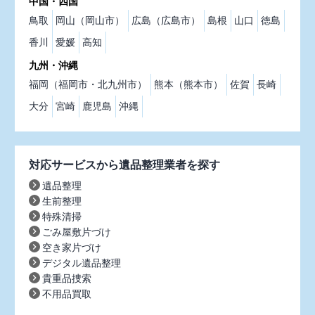
中国・四国
鳥取
岡山（岡山市）
広島（広島市）
島根
山口
徳島
香川
愛媛
高知
九州・沖縄
福岡（福岡市・北九州市）
熊本（熊本市）
佐賀
長崎
大分
宮崎
鹿児島
沖縄
対応サービスから遺品整理業者を探す
遺品整理
生前整理
特殊清掃
ごみ屋敷片づけ
空き家片づけ
デジタル遺品整理
貴重品捜索
不用品買取