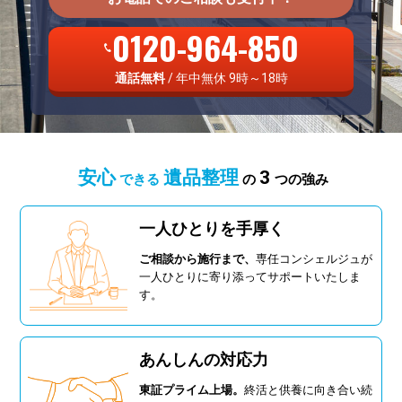
0120-964-850
通話無料
/ 年中無休 9時～18時
安心
遺品整理
3
できる
の
つの強み
一人ひとりを手厚く
ご相談から施行まで、
専任コンシェルジュが
一人ひとりに寄り添ってサポートいたしま
す。
あんしんの対応力
東証プライム上場。
終活と供養に向き合い続