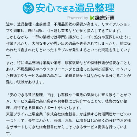
近年、遺品整理・生前整理・不用品回収の需要が高まり、リサイクルショッ
プや買取店、廃品回収、引っ越し業者などが多く参入してきています。
しかしながら、一部の業者では専門知識がなく、ゴミ処分や宝探しのように
作業されたり、大切なモノや思い出の遺品を処分されてしまったり、雑に扱
われたり盗まれたりといったトラブルが発生するといった問題も生じていま
す。
また、特に遺品整理は消臭や消毒、原状復帰などの特殊技術が必要なことも
あり、不用品回収やハウスクリーニングとは違った技術が必要で、そういっ
た技術力やサービス品質の高さは、消費者側からはなかなか見分けることが
難しい現状があります。
「安心できる遺品整理」では、お客様やご遺族の気持ちに寄り添うことがで
き、サービス品質の高い業者をお客様にご紹介することで、後悔のない整
理、納得できる供養のサポートをいたします。
東証プライム上場企業「株式会社鎌倉新書」が提供する終活関連サービスの
一つとして、長年にわたり、葬儀、お墓、仏壇をはじめ多くの分野でお客様
をサポートしてきた鎌倉新書だからこそできるサービス提供を行っていま
す。