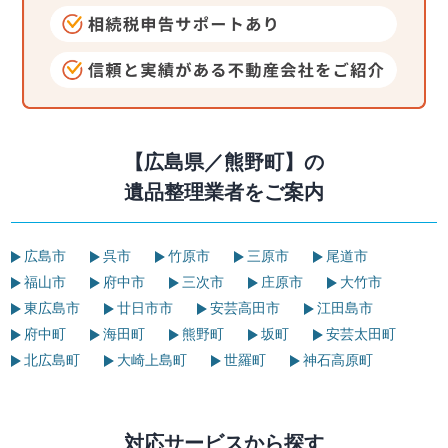
【広島県／熊野町】の
遺品整理業者をご案内
広島市
呉市
竹原市
三原市
尾道市
福山市
府中市
三次市
庄原市
大竹市
東広島市
廿日市市
安芸高田市
江田島市
府中町
海田町
熊野町
坂町
安芸太田町
北広島町
大崎上島町
世羅町
神石高原町
対応サービスから探す