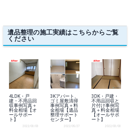
遺品整理の施工実績はこちらからご覧
ください
4LDK・戸
3Kアパート、
3DK・戸建・
建・不用品回
ゴミ屋敷清掃
不用品回収と
収事例写真＋
事例写真＋料
片付け事例写
料金相場【オ
金相場【遺品
真＋料金相場
ールサポー
整理サポート
【オールサポ
ト】
センター】
ート】
2022/03/03
2022/05/27
2022/03/03