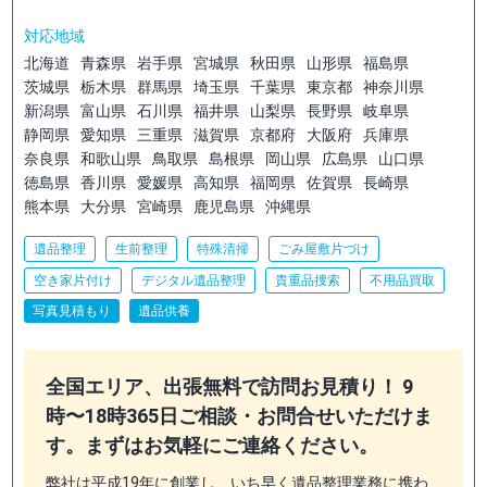
対応地域
北海道
青森県
岩手県
宮城県
秋田県
山形県
福島県
茨城県
栃木県
群馬県
埼玉県
千葉県
東京都
神奈川県
新潟県
富山県
石川県
福井県
山梨県
長野県
岐阜県
静岡県
愛知県
三重県
滋賀県
京都府
大阪府
兵庫県
奈良県
和歌山県
鳥取県
島根県
岡山県
広島県
山口県
徳島県
香川県
愛媛県
高知県
福岡県
佐賀県
長崎県
熊本県
大分県
宮崎県
鹿児島県
沖縄県
遺品整理
生前整理
特殊清掃
ごみ屋敷片づけ
空き家片付け
デジタル遺品整理
貴重品捜索
不用品買取
写真見積もり
遺品供養
全国エリア、出張無料で訪問お見積り！ 9
時〜18時365日ご相談・お問合せいただけま
す。まずはお気軽にご連絡ください。
弊社は平成19年に創業し、いち早く遺品整理業務に携わ