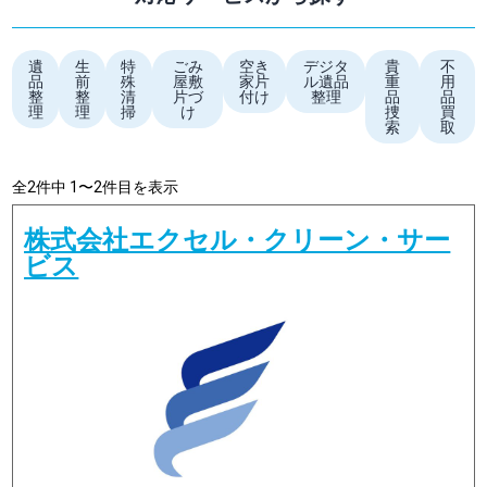
遺
生
特
ごみ
空き
デジタ
貴
不
品
前
殊
屋敷
家片
ル遺品
重
用
整
整
清
片づ
付け
整理
品
品
理
理
掃
け
捜
買
索
取
全2件中 1〜2件目を表示
株式会社エクセル・クリーン・サー
ビス