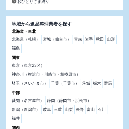
おひとりさま終活
地域から遺品整理業者を探す
北海道・東北
北海道（札幌）
宮城（仙台市）
青森
岩手
秋田
山形
福島
関東
東京（東京23区）
神奈川（横浜市・川崎市・相模原市）
埼玉（さいたま市）
千葉（千葉市）
茨城
栃木
群馬
中部
愛知（名古屋市）
静岡（静岡市・浜松市）
新潟（新潟市）
岐阜
三重
山梨
長野
富山
石川
福井
関西