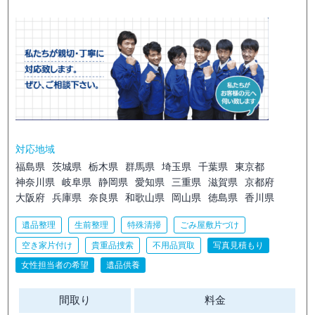
対応地域
福島県
茨城県
栃木県
群馬県
埼玉県
千葉県
東京都
神奈川県
岐阜県
静岡県
愛知県
三重県
滋賀県
京都府
大阪府
兵庫県
奈良県
和歌山県
岡山県
徳島県
香川県
遺品整理
生前整理
特殊清掃
ごみ屋敷片づけ
空き家片付け
貴重品捜索
不用品買取
写真見積もり
女性担当者の希望
遺品供養
間取り
料金