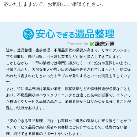
応いたしますので、お気軽にご相談ください。
近年、遺品整理・生前整理・不用品回収の需要が高まり、リサイクルショッ
プや買取店、廃品回収、引っ越し業者などが多く参入してきています。
しかしながら、一部の業者では専門知識がなく、ゴミ処分や宝探しのように
作業されたり、大切なモノや思い出の遺品を処分されてしまったり、雑に扱
われたり盗まれたりといったトラブルが発生するといった問題も生じていま
す。
また、特に遺品整理は消臭や消毒、原状復帰などの特殊技術が必要なことも
あり、不用品回収やハウスクリーニングとは違った技術が必要で、そういっ
た技術力やサービス品質の高さは、消費者側からはなかなか見分けることが
難しい現状があります。
「安心できる遺品整理」では、お客様やご遺族の気持ちに寄り添うことがで
き、サービス品質の高い業者をお客様にご紹介することで、後悔のない整
理、納得できる供養のサポートをいたします。