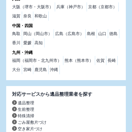
大阪（堺市・大阪市）
兵庫（神戸市）
京都（京都市）
滋賀
奈良
和歌山
中国・四国
鳥取
岡山（岡山市）
広島（広島市）
島根
山口
徳島
香川
愛媛
高知
九州・沖縄
福岡（福岡市・北九州市）
熊本（熊本市）
佐賀
長崎
大分
宮崎
鹿児島
沖縄
対応サービスから遺品整理業者を探す
遺品整理
生前整理
特殊清掃
ごみ屋敷片づけ
空き家片づけ