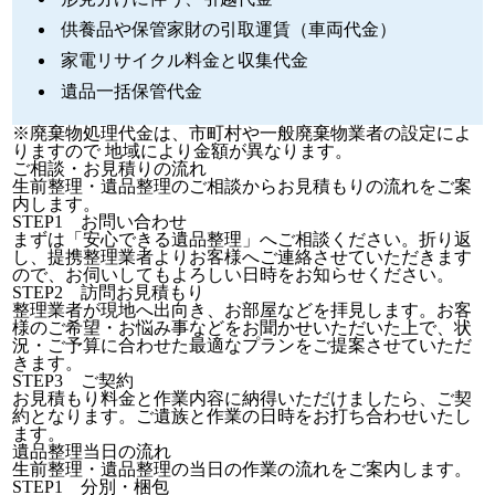
供養品や保管家財の引取運賃（車両代金）
家電リサイクル料金と収集代金
遺品一括保管代金
※廃棄物処理代金は、市町村や一般廃棄物業者の設定によ
りますので 地域により金額が異なります。
ご相談・お見積りの流れ
生前整理・遺品整理のご相談からお見積もりの流れをご案
内します。
STEP1 お問い合わせ
まずは
「安心できる遺品整理」
へご相談ください。折り返
し、提携整理業者よりお客様へご連絡させていただきます
ので、お伺いしてもよろしい日時をお知らせください。
STEP2 訪問お見積もり
整理業者が現地へ出向き、お部屋などを拝見します。お客
様のご希望・お悩み事などをお聞かせいただいた上で、状
況・ご予算に合わせた最適なプランをご提案させていただ
きます。
STEP3 ご契約
お見積もり料金と作業内容に納得いただけましたら、ご契
約となります。ご遺族と作業の日時をお打ち合わせいたし
ます。
遺品整理当日の流れ
生前整理・遺品整理の当日の作業の流れをご案内します。
STEP1 分別・梱包