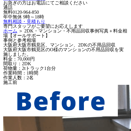
お急ぎの方はお電話にてご相談ください
通話
無料
0120-964-850
年中無休 9時～18時
無料相談・見積もり
専門スタッフがご要望にお応えします
ホーム
＞ 2DK・マンション・不用品回収事例写真＋料金相
場【オールサポート】
事例と参考相場
大阪府大阪市鶴見区、マンション、2DKの不用品回収
大阪府大阪市鶴見区のO様のマンションの不用品回収を実
施しました。
料金：70,000円
間取り：2DK
荷物量：2tトラック1台分
作業時間：1時間
作業人数：2名
施工前