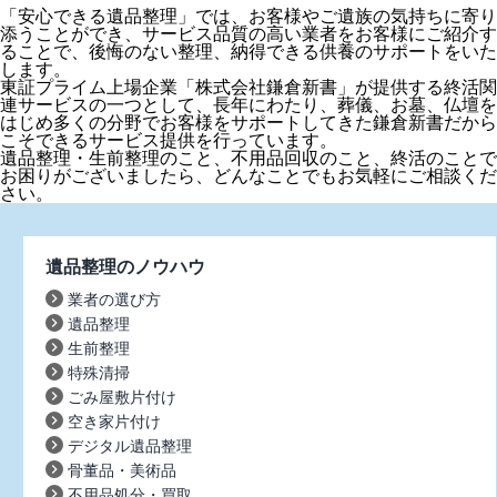
「安心できる遺品整理」では、お客様やご遺族の気持ちに寄り
添うことができ、サービス品質の高い業者をお客様にご紹介す
ることで、後悔のない整理、納得できる供養のサポートをいた
します。
東証プライム上場企業「株式会社鎌倉新書」が提供する終活関
連サービスの一つとして、長年にわたり、葬儀、お墓、仏壇を
はじめ多くの分野でお客様をサポートしてきた鎌倉新書だから
こそできるサービス提供を行っています。
遺品整理・生前整理のこと、不用品回収のこと、終活のことで
お困りがございましたら、どんなことでもお気軽にご相談くだ
さい。
遺品整理のノウハウ
業者の選び方
遺品整理
生前整理
特殊清掃
ごみ屋敷片付け
空き家片付け
デジタル遺品整理
骨董品・美術品
不用品処分・買取