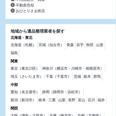
不動産売却
おひとりさま終活
地域から遺品整理業者を探す
北海道・東北
北海道（札幌）
宮城（仙台市）
青森
岩手
秋田
山形
福島
関東
東京（東京23区）
神奈川（横浜市・川崎市・相模原市）
埼玉（さいたま市）
千葉（千葉市）
茨城
栃木
群馬
中部
愛知（名古屋市）
静岡（静岡市・浜松市）
新潟（新潟市）
岐阜
三重
山梨
長野
富山
石川
福井
関西
大阪（堺市・大阪市）
兵庫（神戸市）
京都（京都市）