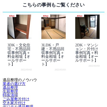
こちらの事例もご覧ください
3DK・文化住
3LDK・戸
2DK・マンシ
宅・不用品回
建・不用品回
ョン・片付け
収事例写真＋
収事例写真＋
事例写真＋料
料金相場【オ
料金相場【オ
金相場【オー
ールサポー
ールサポー
ルサポート】
ト】
ト】
2022/03/03
2022/03/03
2022/03/03
遺品整理のノウハウ
業者の選び方
遺品整理
生前整理
特殊清掃
ごみ屋敷片付け
空き家片付け
デジタル遺品整理