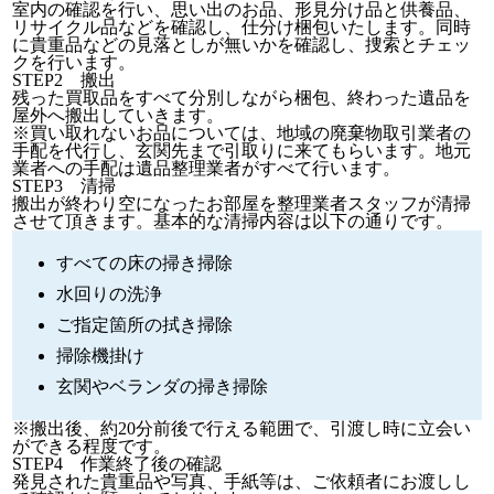
室内の確認を行い、思い出のお品、形見分け品と供養品、
リサイクル品などを確認し、仕分け梱包いたします。同時
に貴重品などの見落としが無いかを確認し、捜索とチェッ
クを行います。
STEP2 搬出
残った買取品をすべて分別しながら梱包、終わった遺品を
屋外へ搬出していきます。
※買い取れないお品については、地域の廃棄物取引業者の
手配を代行し、玄関先まで引取りに来てもらいます。地元
業者への手配は遺品整理業者がすべて行います。
STEP3 清掃
搬出が終わり空になったお部屋を整理業者スタッフが清掃
させて頂きます。基本的な清掃内容は以下の通りです。
すべての床の掃き掃除
水回りの洗浄
ご指定箇所の拭き掃除
掃除機掛け
玄関やベランダの掃き掃除
※搬出後、約20分前後で行える範囲で、引渡し時に立会い
ができる程度です。
STEP4 作業終了後の確認
発見された貴重品や写真、手紙等は、ご依頼者にお渡しし