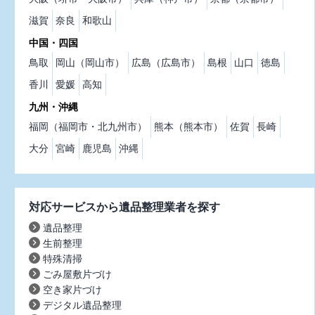
滋賀
奈良
和歌山
中国・四国
鳥取
岡山（岡山市）
広島（広島市）
島根
山口
徳島
香川
愛媛
高知
九州・沖縄
福岡（福岡市・北九州市）
熊本（熊本市）
佐賀
長崎
大分
宮崎
鹿児島
沖縄
対応サービスから遺品整理業者を探す
遺品整理
生前整理
特殊清掃
ごみ屋敷片づけ
空き家片づけ
デジタル遺品整理