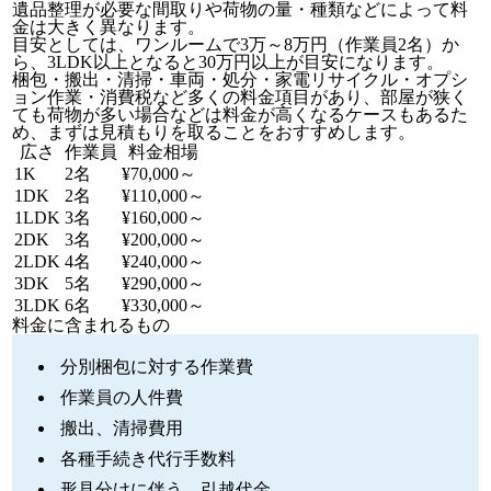
遺品整理が必要な間取りや荷物の量・種類などによって料
金は大きく異なります。
目安としては、ワンルームで3万～8万円（作業員2名）か
ら、3LDK以上となると30万円以上が目安になります。
梱包・搬出・清掃・車両・処分・家電リサイクル・オプシ
ョン作業・消費税など多くの料金項目があり、部屋が狭く
ても荷物が多い場合などは料金が高くなるケースもあるた
め、まずは見積もりを取ることをおすすめします。
広さ
作業員
料金相場
1K
2名
¥70,000～
1DK
2名
¥110,000～
1LDK
3名
¥160,000～
2DK
3名
¥200,000～
2LDK
4名
¥240,000～
3DK
5名
¥290,000～
3LDK
6名
¥330,000～
料金に含まれるもの
分別梱包に対する作業費
作業員の人件費
搬出、清掃費用
各種手続き代行手数料
形見分けに伴う、引越代金