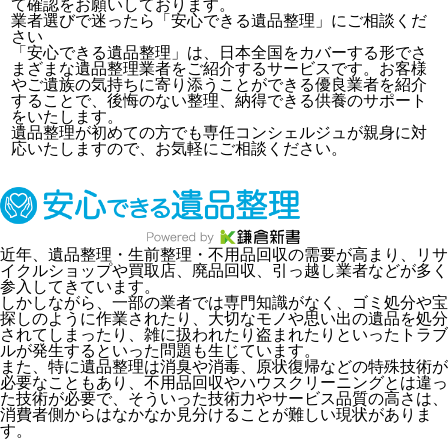
て確認をお願いしております。
業者選びで迷ったら「安心できる遺品整理」にご相談くだ
さい
「安心できる遺品整理」は、日本全国をカバーする形でさ
まざまな遺品整理業者をご紹介するサービスです。お客様
やご遺族の気持ちに寄り添うことができる優良業者を紹介
することで、後悔のない整理、納得できる供養のサポート
をいたします。
遺品整理が初めての方でも専任コンシェルジュが親身に対
応いたしますので、お気軽にご相談ください。
近年、遺品整理・生前整理・不用品回収の需要が高まり、リサ
イクルショップや買取店、廃品回収、引っ越し業者などが多く
参入してきています。
しかしながら、一部の業者では専門知識がなく、ゴミ処分や宝
探しのように作業されたり、大切なモノや思い出の遺品を処分
されてしまったり、雑に扱われたり盗まれたりといったトラブ
ルが発生するといった問題も生じています。
また、特に遺品整理は消臭や消毒、原状復帰などの特殊技術が
必要なこともあり、不用品回収やハウスクリーニングとは違っ
た技術が必要で、そういった技術力やサービス品質の高さは、
消費者側からはなかなか見分けることが難しい現状がありま
す。