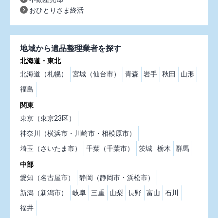
おひとりさま終活
地域から遺品整理業者を探す
北海道・東北
北海道（札幌）
宮城（仙台市）
青森
岩手
秋田
山形
福島
関東
東京（東京23区）
神奈川（横浜市・川崎市・相模原市）
埼玉（さいたま市）
千葉（千葉市）
茨城
栃木
群馬
中部
愛知（名古屋市）
静岡（静岡市・浜松市）
新潟（新潟市）
岐阜
三重
山梨
長野
富山
石川
福井