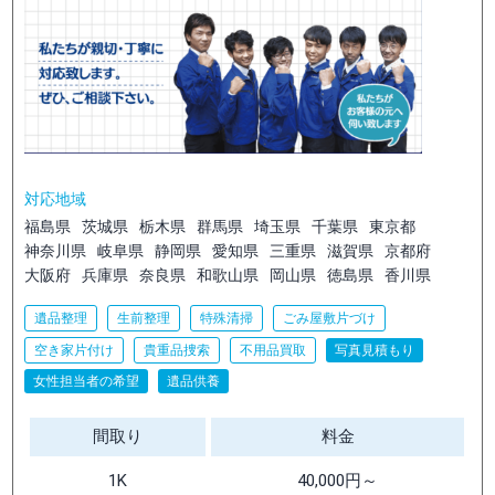
対応地域
福島県
茨城県
栃木県
群馬県
埼玉県
千葉県
東京都
神奈川県
岐阜県
静岡県
愛知県
三重県
滋賀県
京都府
大阪府
兵庫県
奈良県
和歌山県
岡山県
徳島県
香川県
遺品整理
生前整理
特殊清掃
ごみ屋敷片づけ
空き家片付け
貴重品捜索
不用品買取
写真見積もり
女性担当者の希望
遺品供養
間取り
料金
1K
40,000円～