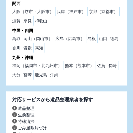
関西
大阪（堺市・大阪市）
兵庫（神戸市）
京都（京都市）
滋賀
奈良
和歌山
中国・四国
鳥取
岡山（岡山市）
広島（広島市）
島根
山口
徳島
香川
愛媛
高知
九州・沖縄
福岡（福岡市・北九州市）
熊本（熊本市）
佐賀
長崎
大分
宮崎
鹿児島
沖縄
対応サービスから遺品整理業者を探す
遺品整理
生前整理
特殊清掃
ごみ屋敷片づけ