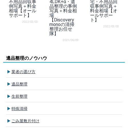
不用品回収事
4LDK+α・遺
宅・不用品回
例写真＋料金
品整理の事例
収事例写真＋
相場【オール
写真＋料金相
料金相場【オ
サポート】
場
ールサポー
【Discovery
ト】
2022/03/03
monoの清掃
2022/03/03
整理お任せ
隊】
2021/06/09
遺品整理のノウハウ
業者の選び方
遺品整理
生前整理
特殊清掃
ごみ屋敷片付け