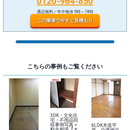
0120-964-850
通話無料／年中無休 9時～18時
この業者で今すぐ見積もり
こちらの事例もご覧ください
3DK・文化住
宅・不用品回
収事例写真＋
6LDK木造平
料金相場【オ
屋、介護施設