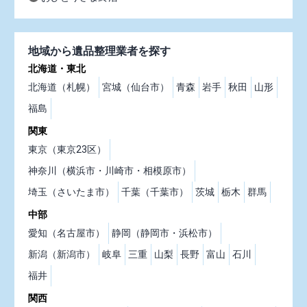
地域から遺品整理業者を探す
北海道・東北
北海道（札幌）
宮城（仙台市）
青森
岩手
秋田
山形
福島
関東
東京（東京23区）
神奈川（横浜市・川崎市・相模原市）
埼玉（さいたま市）
千葉（千葉市）
茨城
栃木
群馬
中部
愛知（名古屋市）
静岡（静岡市・浜松市）
新潟（新潟市）
岐阜
三重
山梨
長野
富山
石川
福井
関西