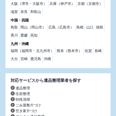
大阪（堺市・大阪市）
兵庫（神戸市）
京都（京都市）
滋賀
奈良
和歌山
中国・四国
鳥取
岡山（岡山市）
広島（広島市）
島根
山口
徳島
香川
愛媛
高知
九州・沖縄
福岡（福岡市・北九州市）
熊本（熊本市）
佐賀
長崎
大分
宮崎
鹿児島
沖縄
対応サービスから遺品整理業者を探す
遺品整理
生前整理
特殊清掃
ごみ屋敷片づけ
空き家片づけ