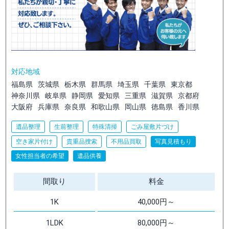
対応地域
福島県
茨城県
栃木県
群馬県
埼玉県
千葉県
東京都
神奈川県
岐阜県
静岡県
愛知県
三重県
滋賀県
京都府
大阪府
兵庫県
奈良県
和歌山県
岡山県
徳島県
香川県
遺品整理
生前整理
特殊清掃
ごみ屋敷片づけ
空き家片付け
貴重品捜索
不用品買取
写真見積もり
女性担当者の希望
遺品供養
間取り
料金
1K
40,000円～
1LDK
80,000円～