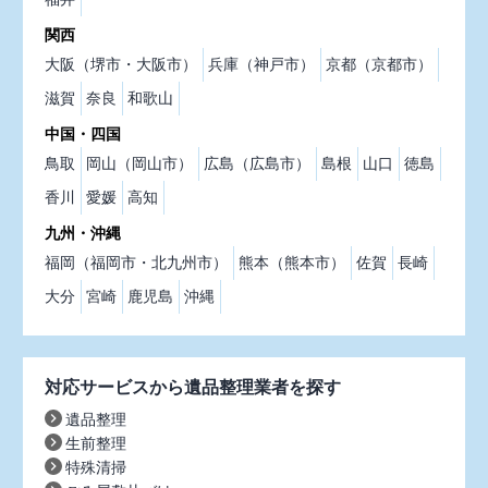
関西
大阪（堺市・大阪市）
兵庫（神戸市）
京都（京都市）
滋賀
奈良
和歌山
中国・四国
鳥取
岡山（岡山市）
広島（広島市）
島根
山口
徳島
香川
愛媛
高知
九州・沖縄
福岡（福岡市・北九州市）
熊本（熊本市）
佐賀
長崎
大分
宮崎
鹿児島
沖縄
対応サービスから遺品整理業者を探す
遺品整理
生前整理
特殊清掃