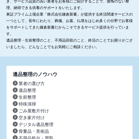
き、サービス品質の高い業者をお客様にご紹介することで、後悔のない整
理、納得できる供養のサポートをいたします。
東証プライム上場企業「株式会社鎌倉新書」が提供する終活関連サービスの
一つとして、長年にわたり、葬儀、お墓、仏壇をはじめ多くの分野でお客様
をサポートしてきた鎌倉新書だからこそできるサービス提供を行っていま
す。
遺品整理・生前整理のこと、不用品回収のこと、終活のことでお困りがござ
いましたら、どんなことでもお気軽にご相談ください。
遺品整理のノウハウ
業者の選び方
遺品整理
生前整理
特殊清掃
ごみ屋敷片付け
空き家片付け
デジタル遺品整理
骨董品・美術品
不用品処分・買取