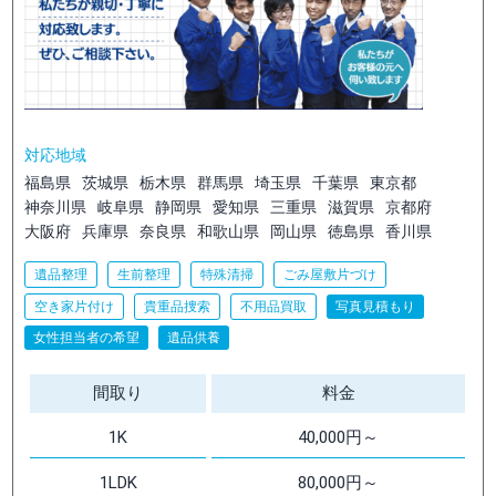
対応地域
福島県
茨城県
栃木県
群馬県
埼玉県
千葉県
東京都
神奈川県
岐阜県
静岡県
愛知県
三重県
滋賀県
京都府
大阪府
兵庫県
奈良県
和歌山県
岡山県
徳島県
香川県
遺品整理
生前整理
特殊清掃
ごみ屋敷片づけ
空き家片付け
貴重品捜索
不用品買取
写真見積もり
女性担当者の希望
遺品供養
間取り
料金
1K
40,000円～
1LDK
80,000円～