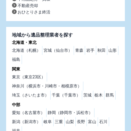
不動産売却
おひとりさま終活
地域から遺品整理業者を探す
北海道・東北
北海道（札幌）
宮城（仙台市）
青森
岩手
秋田
山形
福島
関東
東京（東京23区）
神奈川（横浜市・川崎市・相模原市）
埼玉（さいたま市）
千葉（千葉市）
茨城
栃木
群馬
中部
愛知（名古屋市）
静岡（静岡市・浜松市）
新潟（新潟市）
岐阜
三重
山梨
長野
富山
石川
福井