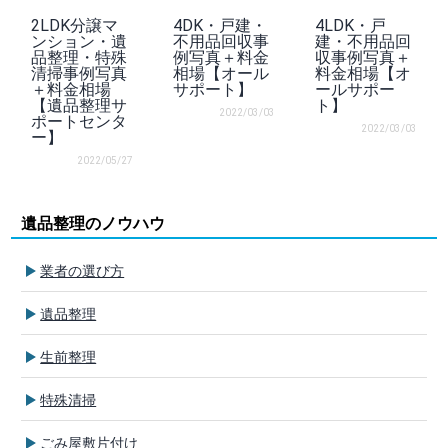
2LDK分譲マ
4DK・戸建・
4LDK・戸
ンション・遺
不用品回収事
建・不用品回
品整理・特殊
例写真＋料金
収事例写真＋
清掃事例写真
相場【オール
料金相場【オ
＋料金相場
サポート】
ールサポー
【遺品整理サ
ト】
2022/03/03
ポートセンタ
2022/03/03
ー】
2022/05/27
遺品整理のノウハウ
業者の選び方
遺品整理
生前整理
特殊清掃
ごみ屋敷片付け