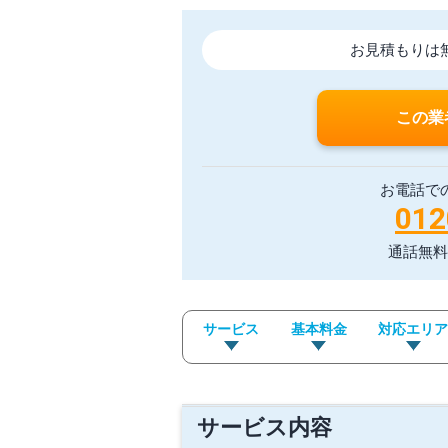
お見積もりは
この業
お電話で
012
通話無料
サービス
基本料金
対応エリ
サービス内容