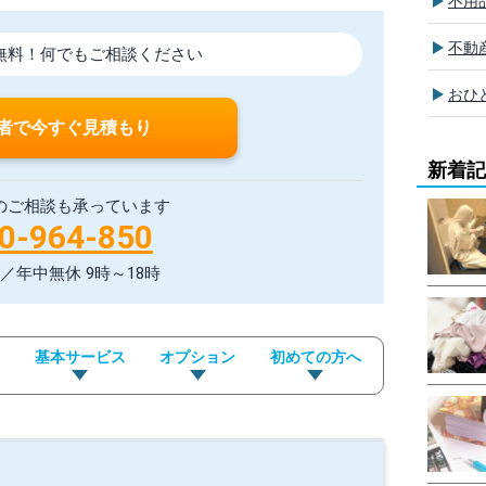
不用
不動
無料！
何でもご相談ください
おひ
者で今すぐ見積もり
新着記
のご相談も承っています
0-964-850
／年中無休 9時～18時
ア
基本サービス
オプション
初めての方へ