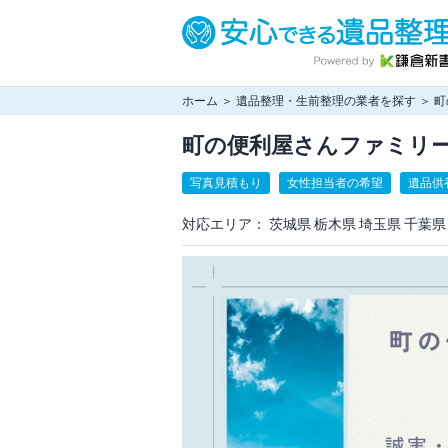
ホーム
＞
遺品整理・生前整理の業者を探す
＞ 
町の便利屋さんファミリ
写真見積もり
女性担当者の希望
遺品供
対応エリア：
茨城県
栃木県
埼玉県
千葉県