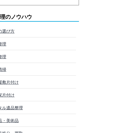
理のノウハウ
の選び方
整理
整理
清掃
屋敷片付け
家片付け
タル遺品整理
品・美術品