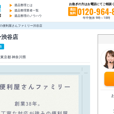
お急ぎの方はお電話にてご相談
遺品整理とは
0120-964-
通話
遺品整理業者一覧
無料
遺品整理のノウハウ
年中無休 9時～18時
町の便利屋さんファミリー渋谷店
ー渋谷店
養
東京都
神奈川県