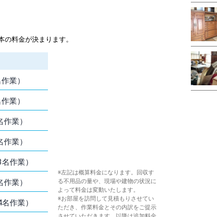
本の料金が決まります。
2名作業）
2名作業）
2名作業）
2名作業）
～3名作業）
※
左
記は概算料金になります。回収す
3名作業）
る不用品の量や、現場や建物の状況に
よって料金は変動いたします。
※お部屋を訪問して見積もりさせてい
～4名作業）
ただき、作業料金とその内訳をご提示
させていただきます。以降は追加料金