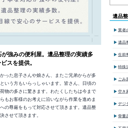
遺品整
業者
遺品
応が強みの便利屋。遺品整理の実績多
生前
ービスを提供。
特殊
かった息子さんや娘さん、またご兄弟からが多
ごみ
という方もいらっしゃいます。皆さん、日頃の
荷物の多さに驚きます。わたくしたちは今まで
空き
らもお客様のお考えに沿いながら作業を進めま
デジ
への尊厳をもって対応させて頂きます。遺品整
決させて頂きます。
骨董