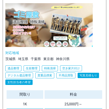
対応地域
茨城県
埼玉県
千葉県
東京都
神奈川県
遺品整理
生前整理
特殊清掃
空き家片付け
デジタル遺品整理
貴重品捜索
不用品買取
写真見積もり
女性担当者の希望
間取り
料金
1K
25,000円～