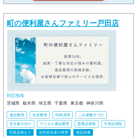
町の便利屋さんファミリー戸田店
対応地域
茨城県
栃木県
埼玉県
千葉県
東京都
神奈川県
遺品整理
生前整理
特殊清掃
ごみ屋敷片づけ
空き家片付け
デジタル遺品整理
貴重品捜索
不用品買取
写真見積もり
女性担当者の希望
遺品供養