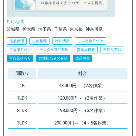
対応地域
茨城県
栃木県
埼玉県
千葉県
東京都
神奈川県
遺品整理
生前整理
特殊清掃
ごみ屋敷片づけ
空き家片付け
デジタル遺品整理
貴重品捜索
不用品買取
写真見積もり
女性担当者の希望
遺品供養
間取り
料金
1K
48,000円～（2名作業）
1LDK
128,000円～（2名作業）
2LDK
198,000円～（3名作業）
3LDK
298,000円～（4～5名作業）