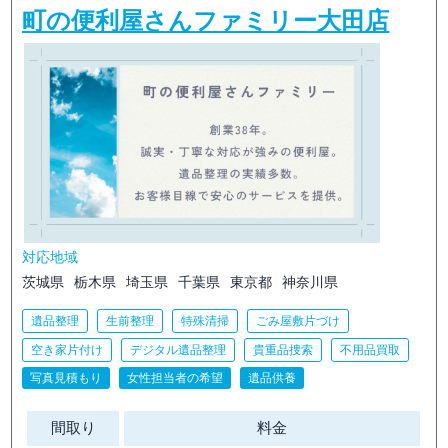
町の便利屋さんファミリー大田店
対応地域
茨城県
栃木県
埼玉県
千葉県
東京都
神奈川県
遺品整理
生前整理
特殊清掃
ごみ屋敷片づけ
空き家片付け
デジタル遺品整理
貴重品捜索
不用品買取
写真見積もり
女性担当者の希望
遺品供養
間取り
料金