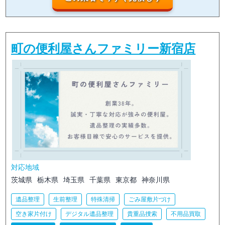
町の便利屋さんファミリー新宿店
対応地域
茨城県
栃木県
埼玉県
千葉県
東京都
神奈川県
遺品整理
生前整理
特殊清掃
ごみ屋敷片づけ
空き家片付け
デジタル遺品整理
貴重品捜索
不用品買取