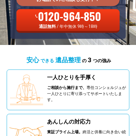
0120-964-850
通話無料
/ 年中無休 9時～18時
安心
遺品整理
3
できる
の
つの強み
一人ひとりを手厚く
ご相談から施行まで、
専任コンシェルジュが
一人ひとりに寄り添ってサポートいたしま
す。
あんしんの対応力
東証プライム上場。
終活と供養に向き合い続