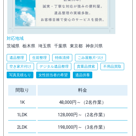
対応地域
茨城県
栃木県
埼玉県
千葉県
東京都
神奈川県
遺品整理
生前整理
特殊清掃
ごみ屋敷片づけ
空き家片付け
デジタル遺品整理
貴重品捜索
不用品買取
写真見積もり
女性担当者の希望
遺品供養
間取り
料金
1K
48,000円～（2名作業）
1LDK
128,000円～（2名作業）
2LDK
198,000円～（3名作業）