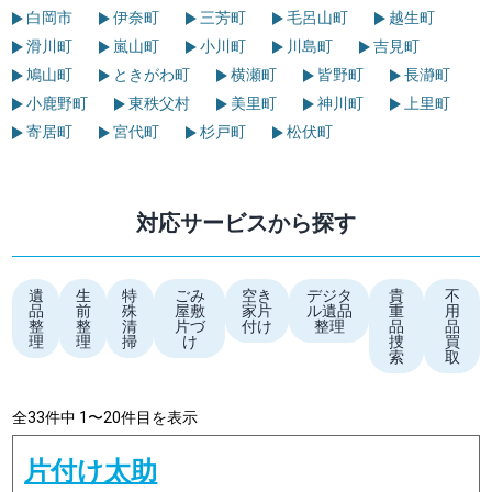
白岡市
伊奈町
三芳町
毛呂山町
越生町
滑川町
嵐山町
小川町
川島町
吉見町
鳩山町
ときがわ町
横瀬町
皆野町
長瀞町
小鹿野町
東秩父村
美里町
神川町
上里町
寄居町
宮代町
杉戸町
松伏町
対応サービスから探す
遺
生
特
ごみ
空き
デジタ
貴
不
品
前
殊
屋敷
家片
ル遺品
重
用
整
整
清
片づ
付け
整理
品
品
理
理
掃
け
捜
買
索
取
全33件中 1〜20件目を表示
片付け太助