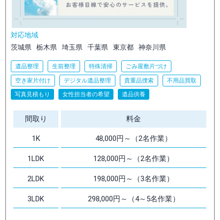
対応地域
茨城県
栃木県
埼玉県
千葉県
東京都
神奈川県
遺品整理
生前整理
特殊清掃
ごみ屋敷片づけ
空き家片付け
デジタル遺品整理
貴重品捜索
不用品買取
写真見積もり
女性担当者の希望
遺品供養
間取り
料金
1K
48,000円～（2名作業）
1LDK
128,000円～（2名作業）
2LDK
198,000円～（3名作業）
3LDK
298,000円～（4～5名作業）