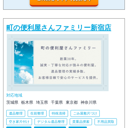
町の便利屋さんファミリー新宿店
対応地域
茨城県
栃木県
埼玉県
千葉県
東京都
神奈川県
遺品整理
生前整理
特殊清掃
ごみ屋敷片づけ
空き家片付け
デジタル遺品整理
貴重品捜索
不用品買取