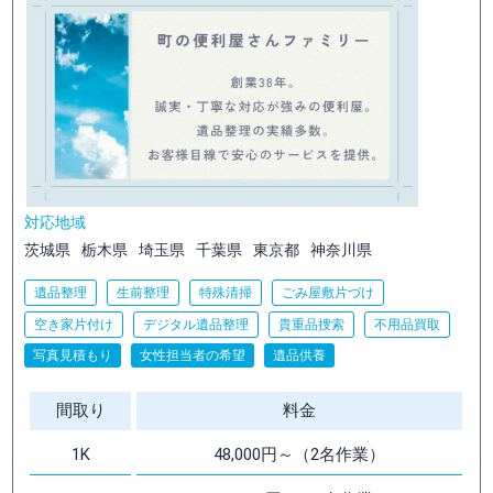
対応地域
茨城県
栃木県
埼玉県
千葉県
東京都
神奈川県
遺品整理
生前整理
特殊清掃
ごみ屋敷片づけ
空き家片付け
デジタル遺品整理
貴重品捜索
不用品買取
写真見積もり
女性担当者の希望
遺品供養
間取り
料金
1K
48,000円～（2名作業）