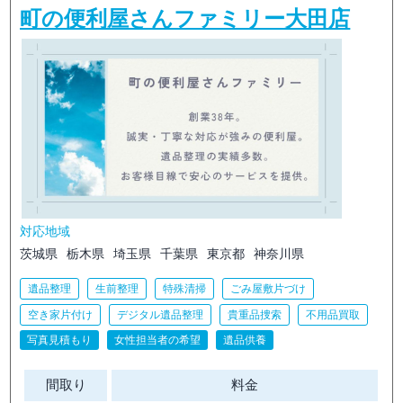
町の便利屋さんファミリー大田店
対応地域
茨城県
栃木県
埼玉県
千葉県
東京都
神奈川県
遺品整理
生前整理
特殊清掃
ごみ屋敷片づけ
空き家片付け
デジタル遺品整理
貴重品捜索
不用品買取
写真見積もり
女性担当者の希望
遺品供養
間取り
料金