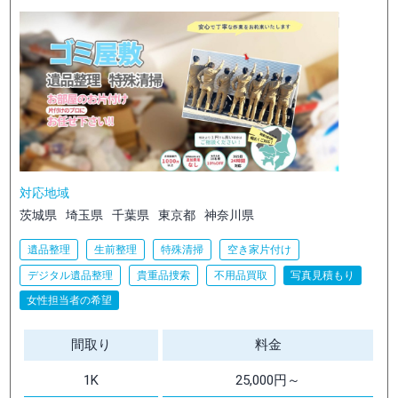
対応地域
茨城県
埼玉県
千葉県
東京都
神奈川県
遺品整理
生前整理
特殊清掃
空き家片付け
デジタル遺品整理
貴重品捜索
不用品買取
写真見積もり
女性担当者の希望
間取り
料金
1K
25,000円～