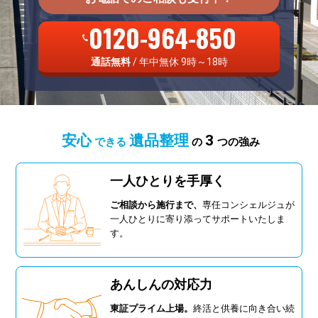
0120-964-850
通話無料
/ 年中無休 9時～18時
安心
遺品整理
3
できる
の
つの強み
一人ひとりを手厚く
ご相談から施行まで、
専任コンシェルジュが
一人ひとりに寄り添ってサポートいたしま
す。
あんしんの対応力
東証プライム上場。
終活と供養に向き合い続