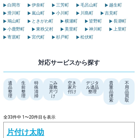
白岡市
伊奈町
三芳町
毛呂山町
越生町
滑川町
嵐山町
小川町
川島町
吉見町
鳩山町
ときがわ町
横瀬町
皆野町
長瀞町
小鹿野町
東秩父村
美里町
神川町
上里町
寄居町
宮代町
杉戸町
松伏町
対応サービスから探す
遺
生
特
ごみ
空き
デジタ
貴
不
品
前
殊
屋敷
家片
ル遺品
重
用
整
整
清
片づ
付け
整理
品
品
理
理
掃
け
捜
買
索
取
全33件中 1〜20件目を表示
片付け太助