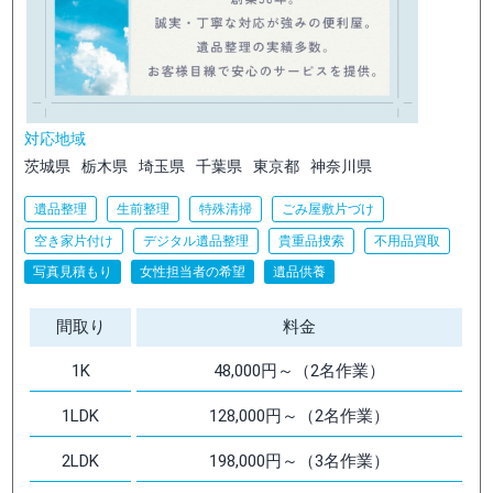
対応地域
茨城県
栃木県
埼玉県
千葉県
東京都
神奈川県
遺品整理
生前整理
特殊清掃
ごみ屋敷片づけ
空き家片付け
デジタル遺品整理
貴重品捜索
不用品買取
写真見積もり
女性担当者の希望
遺品供養
間取り
料金
1K
48,000円～（2名作業）
1LDK
128,000円～（2名作業）
2LDK
198,000円～（3名作業）