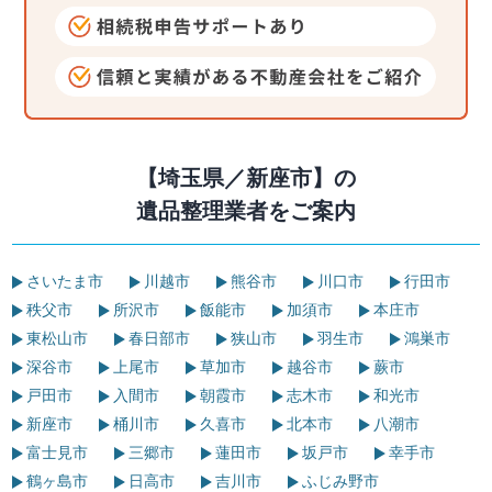
【埼玉県／新座市】の
遺品整理業者をご案内
さいたま市
川越市
熊谷市
川口市
行田市
秩父市
所沢市
飯能市
加須市
本庄市
東松山市
春日部市
狭山市
羽生市
鴻巣市
深谷市
上尾市
草加市
越谷市
蕨市
戸田市
入間市
朝霞市
志木市
和光市
新座市
桶川市
久喜市
北本市
八潮市
富士見市
三郷市
蓮田市
坂戸市
幸手市
鶴ヶ島市
日高市
吉川市
ふじみ野市