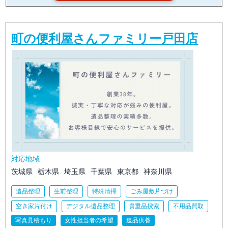
町の便利屋さんファミリー戸田店
対応地域
茨城県
栃木県
埼玉県
千葉県
東京都
神奈川県
遺品整理
生前整理
特殊清掃
ごみ屋敷片づけ
空き家片付け
デジタル遺品整理
貴重品捜索
不用品買取
写真見積もり
女性担当者の希望
遺品供養