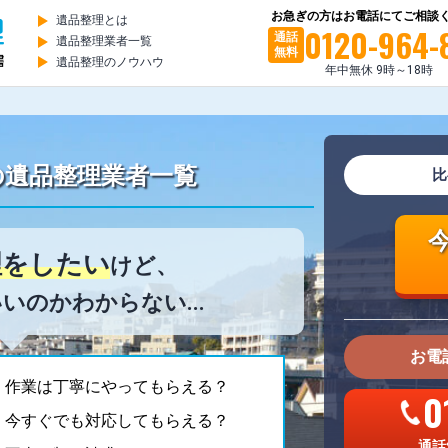
お急ぎの方はお電話にてご相談
遺品整理とは
0120-964-
通話
遺品整理業者一覧
無料
遺品整理のノウハウ
年中無休 9時～18時
の
遺品整理業者一覧
比
理をしたい
けど、
いのかわからない...
お電
。作業は丁寧にやってもらえる？
0
。今すぐでも対応してもらえる？
通話