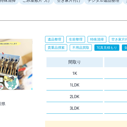
特殊清掃
ごみ屋敷片づけ
空き家片付け
デジタル遺品整理
遺品整理
生前整理
特殊清掃
空き家片
貴重品捜索
不用品買取
写真見積もり
間取り
1K
1LDK
2LDK
川県
3LDK