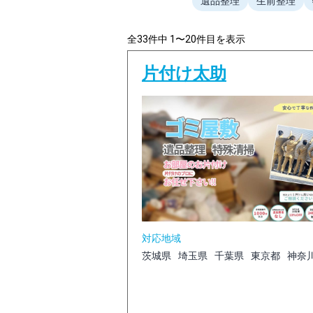
遺品整理
生前整理
全33件中 1〜20件目を表示
片付け太助
対応地域
茨城県
埼玉県
千葉県
東京都
神奈