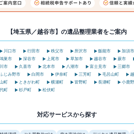
【埼玉県／越谷市】の
遺品整理業者をご案内
川口市
行田市
秩父市
所沢市
飯能市
加須
鴻巣市
深谷市
上尾市
草加市
越谷市
蕨市
川市
久喜市
北本市
八潮市
富士見市
三郷市
ふじみ野市
白岡市
伊奈町
三芳町
毛呂山町
越
山町
ときがわ町
横瀬町
皆野町
長瀞町
小鹿
代町
杉戸町
松伏町
対応サービスから探す