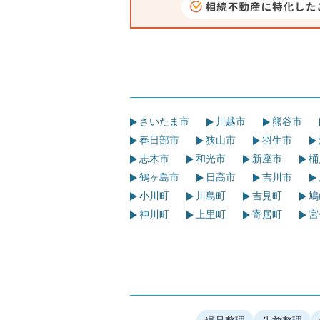
さいたま市
川越市
熊谷市
春日部市
狭山市
羽生市
志木市
和光市
新座市
桶
鶴ヶ島市
日高市
吉川市
小川町
川島町
吉見町
鳩
神川町
上里町
寄居町
宮