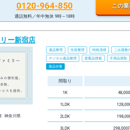
0120-964-850
この業
通話無料／年中無休 9時～18時
リー新宿店
遺品整理
生前整理
特殊清掃
ごみ屋敷
デジタル遺品整理
貴重品捜索
不用品買取
遺品供養
間取り
1K
48,
1LDK
128,
都
神奈川県
2LDK
198,
3LDK
298,0