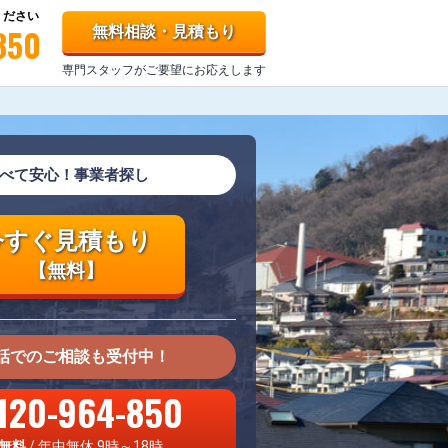
ください
850
無料相談・見積もり
専門スタッフがご要望にお応えします
べて安心！事業者探し
今すぐ見積もり
【無料】
話でのご相談も受付中！
120-964-850
無料
/ 年中無休 9時～18時