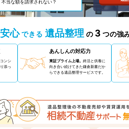
。不当な額を請求されない？
安心
遺品整理
3
できる
の
つの強
く
あんしんの対応力
コンシ
東証プライム上場。
終活と供養に
り添っ
向き合い続けてきた鎌倉新書だか
らできる遺品整理サービスです。