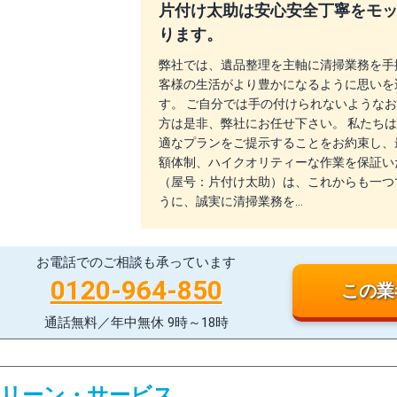
片付け太助は安心安全丁寧をモ
ります。
弊社では、遺品整理を主軸に清掃業務を手
客様の生活がより豊かになるように思いを
す。 ご自分では手の付けられないような
方は是非、弊社にお任せ下さい。 私たち
適なプランをご提示することをお約束し、
額体制、ハイクオリティーな作業を保証い
（屋号：片付け太助）は、これからも一つ
うに、誠実に清掃業務を…
お電話でのご相談も承っています
0120-964-850
この業
通話無料／年中無休 9時～18時
クリーン・サービス