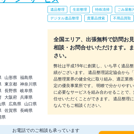
遺品整理
生前整理
特殊清掃
ごみ屋敷
デジタル遺品整理
貴重品捜索
不用品買取
全国エリア、出張無料で訪問お見積
相談・お問合せいただけます。
さい。
弊社は平成19年に創業し、いち早く遺品
績がございます。 遺品整理認定協会から
県
山形県
福島県
品整理業界の健全化に取り組み、適正業務
県
東京都
神奈川県
定の優良事業所です。 明瞭で分かりやす
県
長野県
岐阜県
に必要なサービスを組み合わせることで、
府
大阪府
兵庫県
任せいただくことができます。 遺品整理
山県
広島県
山口県
なんでもご相談ください。
県
佐賀県
長崎県
縄県
お電話でのご相談も承っています