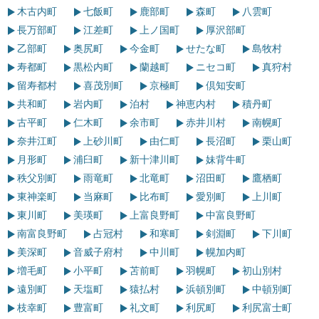
木古内町
七飯町
鹿部町
森町
八雲町
長万部町
江差町
上ノ国町
厚沢部町
乙部町
奥尻町
今金町
せたな町
島牧村
寿都町
黒松内町
蘭越町
ニセコ町
真狩村
留寿都村
喜茂別町
京極町
倶知安町
共和町
岩内町
泊村
神恵内村
積丹町
古平町
仁木町
余市町
赤井川村
南幌町
奈井江町
上砂川町
由仁町
長沼町
栗山町
月形町
浦臼町
新十津川町
妹背牛町
秩父別町
雨竜町
北竜町
沼田町
鷹栖町
東神楽町
当麻町
比布町
愛別町
上川町
東川町
美瑛町
上富良野町
中富良野町
南富良野町
占冠村
和寒町
剣淵町
下川町
美深町
音威子府村
中川町
幌加内町
増毛町
小平町
苫前町
羽幌町
初山別村
遠別町
天塩町
猿払村
浜頓別町
中頓別町
枝幸町
豊富町
礼文町
利尻町
利尻富士町