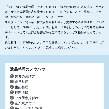
「安心できる遺品整理」では、お客様やご遺族の気持ちに寄り添うことがで
き、サービス品質の高い業者をお客様にご紹介することで、後悔のない整
理、納得できる供養のサポートをいたします。
東証プライム上場企業「株式会社鎌倉新書」が提供する終活関連サービスの
一つとして、長年にわたり、葬儀、お墓、仏壇をはじめ多くの分野でお客様
をサポートしてきた鎌倉新書だからこそできるサービス提供を行っていま
す。
遺品整理・生前整理のこと、不用品回収のこと、終活のことでお困りがござ
いましたら、どんなことでもお気軽にご相談ください。
遺品整理のノウハウ
業者の選び方
遺品整理
生前整理
特殊清掃
ごみ屋敷片付け
空き家片付け
デジタル遺品整理