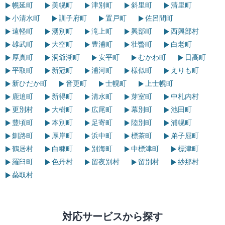
幌延町
美幌町
津別町
斜里町
清里町
小清水町
訓子府町
置戸町
佐呂間町
遠軽町
湧別町
滝上町
興部町
西興部村
雄武町
大空町
豊浦町
壮瞥町
白老町
厚真町
洞爺湖町
安平町
むかわ町
日高町
平取町
新冠町
浦河町
様似町
えりも町
新ひだか町
音更町
士幌町
上士幌町
鹿追町
新得町
清水町
芽室町
中札内村
更別村
大樹町
広尾町
幕別町
池田町
豊頃町
本別町
足寄町
陸別町
浦幌町
釧路町
厚岸町
浜中町
標茶町
弟子屈町
鶴居村
白糠町
別海町
中標津町
標津町
羅臼町
色丹村
留夜別村
留別村
紗那村
蘂取村
対応サービスから探す