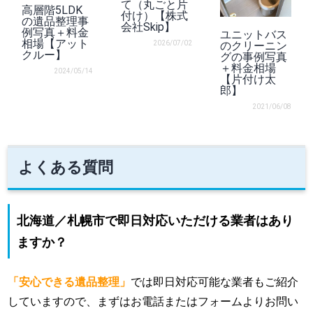
て（丸ごと片
高層階5LDK
付け）【株式
の遺品整理事
会社Skip】
例写真＋料金
ユニットバス
相場【アット
2026/07/02
のクリーニン
クルー】
グの事例写真
＋料金相場
2024/05/14
【片付け太
郎】
2021/06/08
よくある質問
北海道／札幌市で即日対応いただける業者はあり
ますか？
「安心できる遺品整理」
では即日対応可能な業者もご紹介
していますので、まずはお電話またはフォームよりお問い