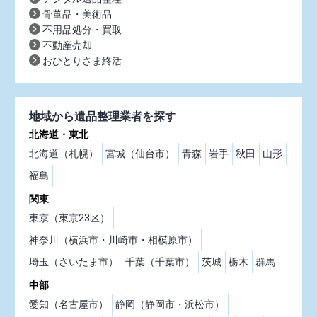
骨董品・美術品
不用品処分・買取
不動産売却
おひとりさま終活
地域から遺品整理業者を探す
北海道・東北
北海道（札幌）
宮城（仙台市）
青森
岩手
秋田
山形
福島
関東
東京（東京23区）
神奈川（横浜市・川崎市・相模原市）
埼玉（さいたま市）
千葉（千葉市）
茨城
栃木
群馬
中部
愛知（名古屋市）
静岡（静岡市・浜松市）