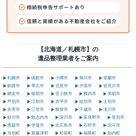
【北海道／札幌市】の
遺品整理業者をご案内
札幌市
函館市
小樽市
旭川市
室蘭市
釧路市
帯広市
北見市
夕張市
岩見沢市
網走市
留萌市
苫小牧市
稚内市
美唄市
芦別市
江別市
赤平市
紋別市
士別市
名寄市
三笠市
根室市
千歳市
滝川市
砂川市
歌志内市
深川市
富良野市
登別市
恵庭市
伊達市
北広島市
石狩市
北斗市
当別町
新篠津村
松前町
福島町
知内町