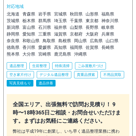
対応地域
北海道
青森県
岩手県
宮城県
秋田県
山形県
福島県
茨城県
栃木県
群馬県
埼玉県
千葉県
東京都
神奈川県
新潟県
富山県
石川県
福井県
山梨県
長野県
岐阜県
静岡県
愛知県
三重県
滋賀県
京都府
大阪府
兵庫県
奈良県
和歌山県
鳥取県
島根県
岡山県
広島県
山口県
徳島県
香川県
愛媛県
高知県
福岡県
佐賀県
長崎県
熊本県
大分県
宮崎県
鹿児島県
沖縄県
遺品整理
生前整理
特殊清掃
ごみ屋敷片づけ
空き家片付け
デジタル遺品整理
貴重品捜索
不用品買取
写真見積もり
遺品供養
全国エリア、出張無料で訪問お見積り！ 9
時〜18時365日ご相談・お問合せいただけま
す。まずはお気軽にご連絡ください。
弊社は平成19年に創業し、いち早く遺品整理業務に携わ