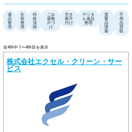
遺
生
特
ごみ
空き
デジタ
貴
不
品
前
殊
屋敷
家片
ル遺品
重
用
整
整
清
片づ
付け
整理
品
品
理
理
掃
け
捜
買
索
取
全4件中 1〜4件目を表示
株式会社エクセル・クリーン・サー
ビス