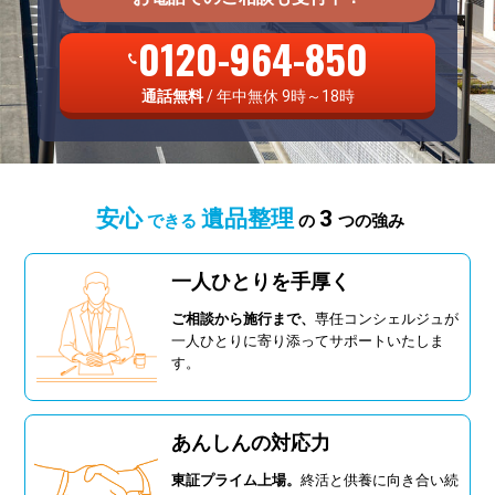
0120-964-850
通話無料
/ 年中無休 9時～18時
安心
遺品整理
3
できる
の
つの強み
一人ひとりを手厚く
ご相談から施行まで、
専任コンシェルジュが
一人ひとりに寄り添ってサポートいたしま
す。
あんしんの対応力
東証プライム上場。
終活と供養に向き合い続