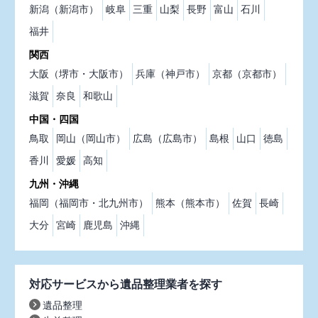
新潟（新潟市）
岐阜
三重
山梨
長野
富山
石川
福井
関西
大阪（堺市・大阪市）
兵庫（神戸市）
京都（京都市）
滋賀
奈良
和歌山
中国・四国
鳥取
岡山（岡山市）
広島（広島市）
島根
山口
徳島
香川
愛媛
高知
九州・沖縄
福岡（福岡市・北九州市）
熊本（熊本市）
佐賀
長崎
大分
宮崎
鹿児島
沖縄
対応サービスから遺品整理業者を探す
遺品整理