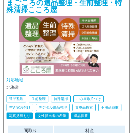
まごころの遺品整理・生前整理・特
殊清掃こころ屋
対応地域
北海道
遺品整理
生前整理
特殊清掃
ごみ屋敷片づけ
空き家片付け
デジタル遺品整理
貴重品捜索
不用品買取
写真見積もり
女性担当者の希望
遺品供養
間取り
料金