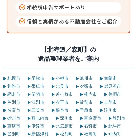
【北海道／森町】の
遺品整理業者をご案内
札幌市
函館市
小樽市
旭川市
室蘭市
釧路市
帯広市
北見市
夕張市
岩見沢市
網走市
留萌市
苫小牧市
稚内市
美唄市
芦別市
江別市
赤平市
紋別市
士別市
名寄市
三笠市
根室市
千歳市
滝川市
砂川市
歌志内市
深川市
富良野市
登別市
恵庭市
伊達市
北広島市
石狩市
北斗市
当別町
新篠津村
松前町
福島町
知内町