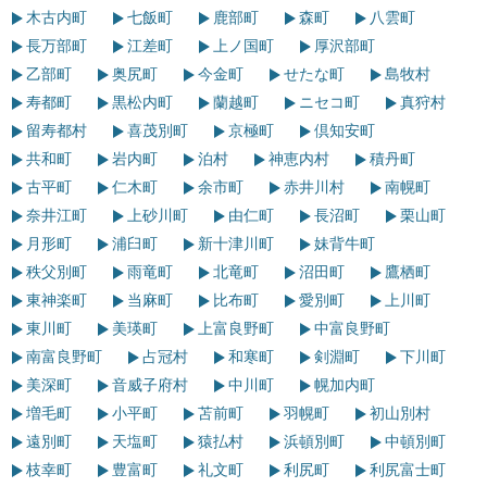
木古内町
七飯町
鹿部町
森町
八雲町
長万部町
江差町
上ノ国町
厚沢部町
乙部町
奥尻町
今金町
せたな町
島牧村
寿都町
黒松内町
蘭越町
ニセコ町
真狩村
留寿都村
喜茂別町
京極町
倶知安町
共和町
岩内町
泊村
神恵内村
積丹町
古平町
仁木町
余市町
赤井川村
南幌町
奈井江町
上砂川町
由仁町
長沼町
栗山町
月形町
浦臼町
新十津川町
妹背牛町
秩父別町
雨竜町
北竜町
沼田町
鷹栖町
東神楽町
当麻町
比布町
愛別町
上川町
東川町
美瑛町
上富良野町
中富良野町
南富良野町
占冠村
和寒町
剣淵町
下川町
美深町
音威子府村
中川町
幌加内町
増毛町
小平町
苫前町
羽幌町
初山別村
遠別町
天塩町
猿払村
浜頓別町
中頓別町
枝幸町
豊富町
礼文町
利尻町
利尻富士町