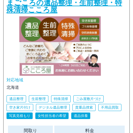
まごころの遺品整理・生前整理・特
殊清掃こころ屋
対応地域
北海道
遺品整理
生前整理
特殊清掃
ごみ屋敷片づけ
空き家片付け
デジタル遺品整理
貴重品捜索
不用品買取
写真見積もり
女性担当者の希望
遺品供養
間取り
料金