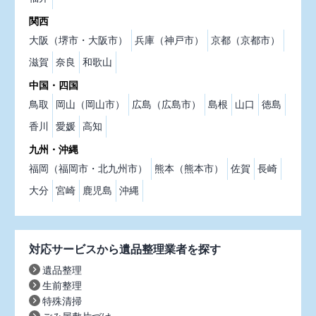
関西
大阪（堺市・大阪市）
兵庫（神戸市）
京都（京都市）
滋賀
奈良
和歌山
中国・四国
鳥取
岡山（岡山市）
広島（広島市）
島根
山口
徳島
香川
愛媛
高知
九州・沖縄
福岡（福岡市・北九州市）
熊本（熊本市）
佐賀
長崎
大分
宮崎
鹿児島
沖縄
対応サービスから遺品整理業者を探す
遺品整理
生前整理
特殊清掃