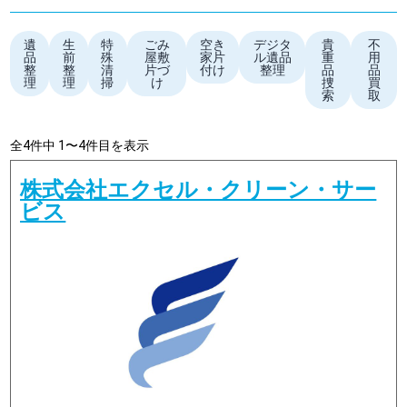
遺
生
特
ごみ
空き
デジタ
貴
不
品
前
殊
屋敷
家片
ル遺品
重
用
整
整
清
片づ
付け
整理
品
品
理
理
掃
け
捜
買
索
取
全4件中 1〜4件目を表示
株式会社エクセル・クリーン・サー
ビス