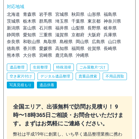
対応地域
北海道
青森県
岩手県
宮城県
秋田県
山形県
福島県
茨城県
栃木県
群馬県
埼玉県
千葉県
東京都
神奈川県
新潟県
富山県
石川県
福井県
山梨県
長野県
岐阜県
静岡県
愛知県
三重県
滋賀県
京都府
大阪府
兵庫県
奈良県
和歌山県
鳥取県
島根県
岡山県
広島県
山口県
徳島県
香川県
愛媛県
高知県
福岡県
佐賀県
長崎県
熊本県
大分県
宮崎県
鹿児島県
沖縄県
遺品整理
生前整理
特殊清掃
ごみ屋敷片づけ
空き家片付け
デジタル遺品整理
貴重品捜索
不用品買取
写真見積もり
遺品供養
全国エリア、出張無料で訪問お見積り！ 9
時〜18時365日ご相談・お問合せいただけま
す。まずはお気軽にご連絡ください。
弊社は平成19年に創業し、いち早く遺品整理業務に携わ