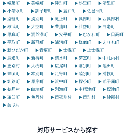
幌延町
美幌町
津別町
斜里町
清里町
小清水町
訓子府町
置戸町
佐呂間町
遠軽町
湧別町
滝上町
興部町
西興部村
雄武町
大空町
豊浦町
壮瞥町
白老町
厚真町
洞爺湖町
安平町
むかわ町
日高町
平取町
新冠町
浦河町
様似町
えりも町
新ひだか町
音更町
士幌町
上士幌町
鹿追町
新得町
清水町
芽室町
中札内村
更別村
大樹町
広尾町
幕別町
池田町
豊頃町
本別町
足寄町
陸別町
浦幌町
釧路町
厚岸町
浜中町
標茶町
弟子屈町
鶴居村
白糠町
別海町
中標津町
標津町
羅臼町
色丹村
留夜別村
留別村
紗那村
蘂取村
対応サービスから探す