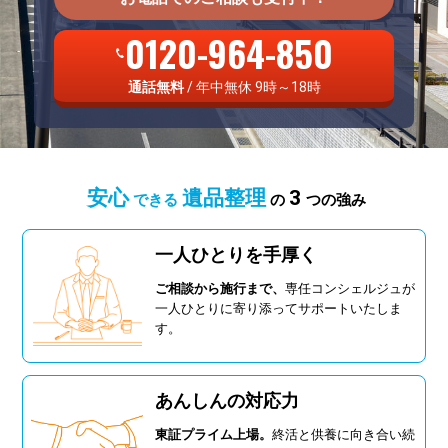
0120-964-850
通話無料
/ 年中無休 9時～18時
安心
遺品整理
3
できる
の
つの強み
一人ひとりを手厚く
ご相談から施行まで、
専任コンシェルジュが
一人ひとりに寄り添ってサポートいたしま
す。
あんしんの対応力
東証プライム上場。
終活と供養に向き合い続