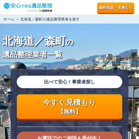
無料相談・見積もり
ホーム
＞ 北海道／森町の遺品整理業者を探す
北海道／森町
の
遺品整理業者一覧
比べて安心！事業者探し
今すぐ見積もり
【無料】
お電話でのご相談も受付中！