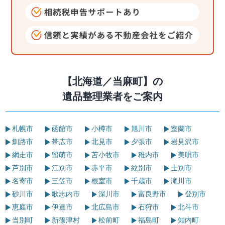
【北海道／当麻町】の
遺品整理業者をご案内
札幌市
函館市
小樽市
旭川市
室蘭市
釧路市
帯広市
北見市
夕張市
岩見沢市
網走市
留萌市
苫小牧市
稚内市
美唄市
芦別市
江別市
赤平市
紋別市
士別市
名寄市
三笠市
根室市
千歳市
滝川市
砂川市
歌志内市
深川市
富良野市
登別市
恵庭市
伊達市
北広島市
石狩市
北斗市
当別町
新篠津村
松前町
福島町
知内町