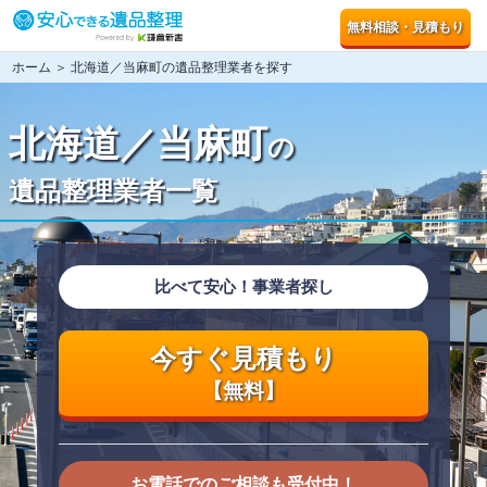
無料相談・見積もり
ホーム
＞ 北海道／当麻町の遺品整理業者を探す
北海道／当麻町
の
遺品整理業者一覧
比べて安心！事業者探し
今すぐ見積もり
【無料】
お電話でのご相談も受付中！