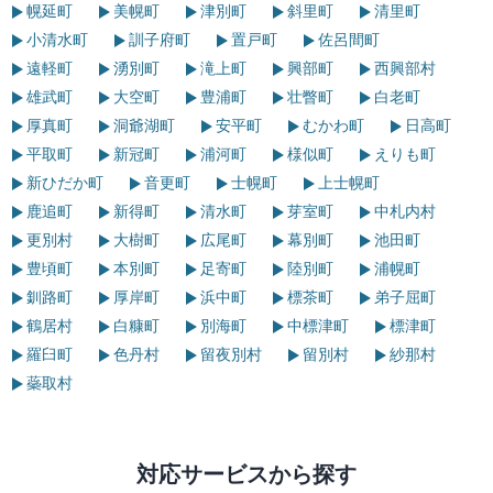
幌延町
美幌町
津別町
斜里町
清里町
小清水町
訓子府町
置戸町
佐呂間町
遠軽町
湧別町
滝上町
興部町
西興部村
雄武町
大空町
豊浦町
壮瞥町
白老町
厚真町
洞爺湖町
安平町
むかわ町
日高町
平取町
新冠町
浦河町
様似町
えりも町
新ひだか町
音更町
士幌町
上士幌町
鹿追町
新得町
清水町
芽室町
中札内村
更別村
大樹町
広尾町
幕別町
池田町
豊頃町
本別町
足寄町
陸別町
浦幌町
釧路町
厚岸町
浜中町
標茶町
弟子屈町
鶴居村
白糠町
別海町
中標津町
標津町
羅臼町
色丹村
留夜別村
留別村
紗那村
蘂取村
対応サービスから探す