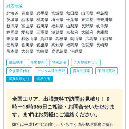
対応地域
北海道
青森県
岩手県
宮城県
秋田県
山形県
福島県
茨城県
栃木県
群馬県
埼玉県
千葉県
東京都
神奈川県
新潟県
富山県
石川県
福井県
山梨県
長野県
岐阜県
静岡県
愛知県
三重県
滋賀県
京都府
大阪府
兵庫県
奈良県
和歌山県
鳥取県
島根県
岡山県
広島県
山口県
徳島県
香川県
愛媛県
高知県
福岡県
佐賀県
長崎県
熊本県
大分県
宮崎県
鹿児島県
沖縄県
遺品整理
生前整理
特殊清掃
ごみ屋敷片づけ
空き家片付け
デジタル遺品整理
貴重品捜索
不用品買取
写真見積もり
遺品供養
全国エリア、出張無料で訪問お見積り！ 9
時〜18時365日ご相談・お問合せいただけま
す。まずはお気軽にご連絡ください。
弊社は平成19年に創業し、いち早く遺品整理業務に携わ