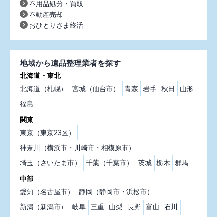
不用品処分・買取
不動産売却
おひとりさま終活
地域から遺品整理業者を探す
北海道・東北
北海道（札幌）
宮城（仙台市）
青森
岩手
秋田
山形
福島
関東
東京（東京23区）
神奈川（横浜市・川崎市・相模原市）
埼玉（さいたま市）
千葉（千葉市）
茨城
栃木
群馬
中部
愛知（名古屋市）
静岡（静岡市・浜松市）
新潟（新潟市）
岐阜
三重
山梨
長野
富山
石川