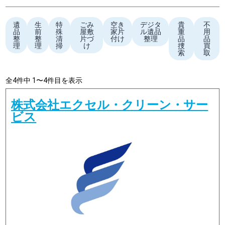
遺
生
特
ごみ
空き
デジタ
貴
不
品
前
殊
屋敷
家片
ル遺品
重
用
整
整
清
片づ
付け
整理
品
品
理
理
掃
け
捜
買
索
取
全4件中 1〜4件目を表示
株式会社エクセル・クリーン・サー
ビス