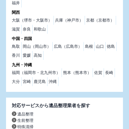
福井
関西
大阪（堺市・大阪市）
兵庫（神戸市）
京都（京都市）
滋賀
奈良
和歌山
中国・四国
鳥取
岡山（岡山市）
広島（広島市）
島根
山口
徳島
香川
愛媛
高知
九州・沖縄
福岡（福岡市・北九州市）
熊本（熊本市）
佐賀
長崎
大分
宮崎
鹿児島
沖縄
対応サービスから遺品整理業者を探す
遺品整理
生前整理
特殊清掃