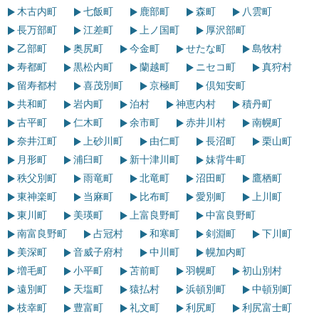
木古内町
七飯町
鹿部町
森町
八雲町
長万部町
江差町
上ノ国町
厚沢部町
乙部町
奥尻町
今金町
せたな町
島牧村
寿都町
黒松内町
蘭越町
ニセコ町
真狩村
留寿都村
喜茂別町
京極町
倶知安町
共和町
岩内町
泊村
神恵内村
積丹町
古平町
仁木町
余市町
赤井川村
南幌町
奈井江町
上砂川町
由仁町
長沼町
栗山町
月形町
浦臼町
新十津川町
妹背牛町
秩父別町
雨竜町
北竜町
沼田町
鷹栖町
東神楽町
当麻町
比布町
愛別町
上川町
東川町
美瑛町
上富良野町
中富良野町
南富良野町
占冠村
和寒町
剣淵町
下川町
美深町
音威子府村
中川町
幌加内町
増毛町
小平町
苫前町
羽幌町
初山別村
遠別町
天塩町
猿払村
浜頓別町
中頓別町
枝幸町
豊富町
礼文町
利尻町
利尻富士町