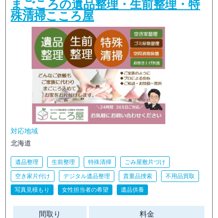
まごころの遺品整理・生前整理・特
殊清掃こころ屋
対応地域
北海道
遺品整理
生前整理
特殊清掃
ごみ屋敷片づけ
空き家片付け
デジタル遺品整理
貴重品捜索
不用品買取
写真見積もり
女性担当者の希望
遺品供養
間取り
料金