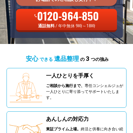
0120-964-850
通話無料
/ 年中無休 9時～18時
安心
遺品整理
3
できる
の
つの強み
一人ひとりを手厚く
ご相談から施行まで、
専任コンシェルジュが
一人ひとりに寄り添ってサポートいたしま
す。
あんしんの対応力
東証プライム上場。
終活と供養に向き合い続