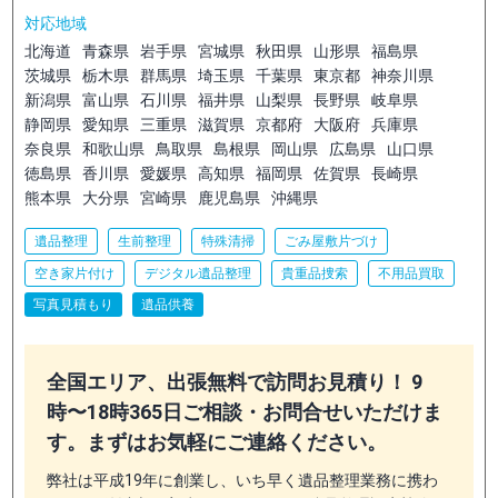
対応地域
北海道
青森県
岩手県
宮城県
秋田県
山形県
福島県
茨城県
栃木県
群馬県
埼玉県
千葉県
東京都
神奈川県
新潟県
富山県
石川県
福井県
山梨県
長野県
岐阜県
静岡県
愛知県
三重県
滋賀県
京都府
大阪府
兵庫県
奈良県
和歌山県
鳥取県
島根県
岡山県
広島県
山口県
徳島県
香川県
愛媛県
高知県
福岡県
佐賀県
長崎県
熊本県
大分県
宮崎県
鹿児島県
沖縄県
遺品整理
生前整理
特殊清掃
ごみ屋敷片づけ
空き家片付け
デジタル遺品整理
貴重品捜索
不用品買取
写真見積もり
遺品供養
全国エリア、出張無料で訪問お見積り！ 9
時〜18時365日ご相談・お問合せいただけま
す。まずはお気軽にご連絡ください。
弊社は平成19年に創業し、いち早く遺品整理業務に携わ