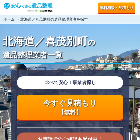
無料相談・見積もり
ホーム
＞ 北海道／喜茂別町の遺品整理業者を探す
北海道／喜茂別町
の
遺品整理業者一覧
比べて安心！事業者探し
今すぐ見積もり
【無料】
お電話でのご相談も受付中！