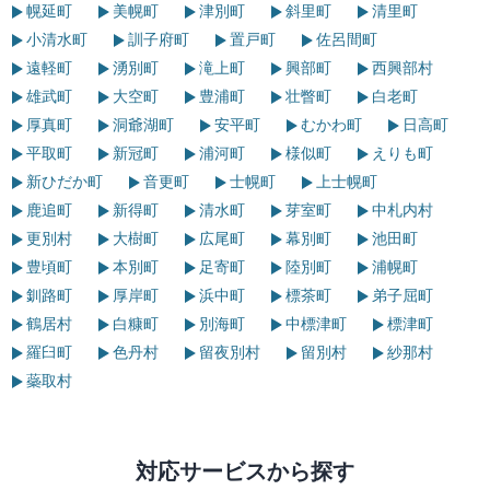
幌延町
美幌町
津別町
斜里町
清里町
小清水町
訓子府町
置戸町
佐呂間町
遠軽町
湧別町
滝上町
興部町
西興部村
雄武町
大空町
豊浦町
壮瞥町
白老町
厚真町
洞爺湖町
安平町
むかわ町
日高町
平取町
新冠町
浦河町
様似町
えりも町
新ひだか町
音更町
士幌町
上士幌町
鹿追町
新得町
清水町
芽室町
中札内村
更別村
大樹町
広尾町
幕別町
池田町
豊頃町
本別町
足寄町
陸別町
浦幌町
釧路町
厚岸町
浜中町
標茶町
弟子屈町
鶴居村
白糠町
別海町
中標津町
標津町
羅臼町
色丹村
留夜別村
留別村
紗那村
蘂取村
対応サービスから探す