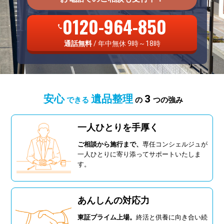
0120-964-850
通話無料
/ 年中無休 9時～18時
安心
遺品整理
3
できる
の
つの強み
一人ひとりを手厚く
ご相談から施行まで、
専任コンシェルジュが
一人ひとりに寄り添ってサポートいたしま
す。
あんしんの対応力
東証プライム上場。
終活と供養に向き合い続