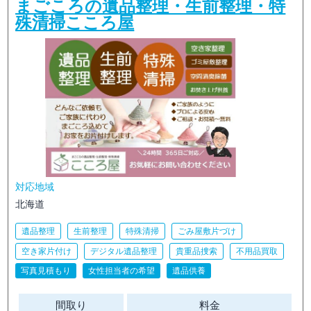
まごころの遺品整理・生前整理・特
殊清掃こころ屋
対応地域
北海道
遺品整理
生前整理
特殊清掃
ごみ屋敷片づけ
空き家片付け
デジタル遺品整理
貴重品捜索
不用品買取
写真見積もり
女性担当者の希望
遺品供養
間取り
料金