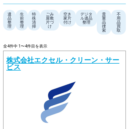
遺
生
特
ごみ
空き
デジタ
貴
不
品
前
殊
屋敷
家片
ル遺品
重
用
整
整
清
片づ
付け
整理
品
品
理
理
掃
け
捜
買
索
取
全4件中 1〜4件目を表示
株式会社エクセル・クリーン・サー
ビス