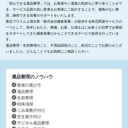
「安心できる遺品整理」では、お客様やご遺族の気持ちに寄り添うことがで
き、サービス品質の高い業者をお客様にご紹介することで、後悔のない整
理、納得できる供養のサポートをいたします。
東証プライム上場企業「株式会社鎌倉新書」が提供する終活関連サービスの
一つとして、長年にわたり、葬儀、お墓、仏壇をはじめ多くの分野でお客様
をサポートしてきた鎌倉新書だからこそできるサービス提供を行っていま
す。
遺品整理・生前整理のこと、不用品回収のこと、終活のことでお困りがござ
いましたら、どんなことでもお気軽にご相談ください。
遺品整理のノウハウ
業者の選び方
遺品整理
生前整理
特殊清掃
ごみ屋敷片付け
空き家片付け
デジタル遺品整理