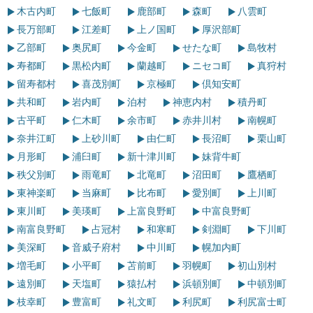
木古内町
七飯町
鹿部町
森町
八雲町
長万部町
江差町
上ノ国町
厚沢部町
乙部町
奥尻町
今金町
せたな町
島牧村
寿都町
黒松内町
蘭越町
ニセコ町
真狩村
留寿都村
喜茂別町
京極町
倶知安町
共和町
岩内町
泊村
神恵内村
積丹町
古平町
仁木町
余市町
赤井川村
南幌町
奈井江町
上砂川町
由仁町
長沼町
栗山町
月形町
浦臼町
新十津川町
妹背牛町
秩父別町
雨竜町
北竜町
沼田町
鷹栖町
東神楽町
当麻町
比布町
愛別町
上川町
東川町
美瑛町
上富良野町
中富良野町
南富良野町
占冠村
和寒町
剣淵町
下川町
美深町
音威子府村
中川町
幌加内町
増毛町
小平町
苫前町
羽幌町
初山別村
遠別町
天塩町
猿払村
浜頓別町
中頓別町
枝幸町
豊富町
礼文町
利尻町
利尻富士町