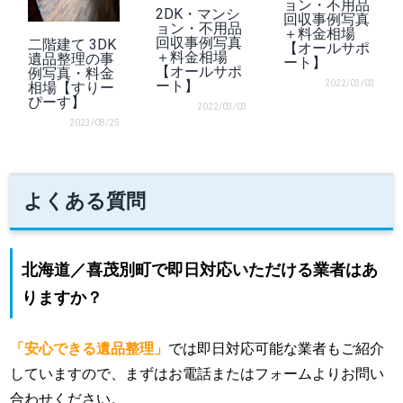
ョン・不用品
2DK・マンシ
回収事例写真
ョン・不用品
＋料金相場
回収事例写真
二階建て 3DK
【オールサポ
＋料金相場
遺品整理の事
ート】
【オールサポ
例写真・料金
ート】
2022/03/03
相場【すりー
ぴーす】
2022/03/03
2023/08/25
よくある質問
北海道／喜茂別町で即日対応いただける業者はあ
りますか？
「安心できる遺品整理」
では即日対応可能な業者もご紹介
していますので、まずはお電話またはフォームよりお問い
合わせください。