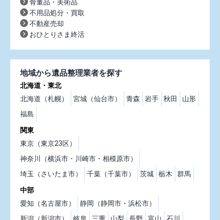
骨董品・美術品
不用品処分・買取
不動産売却
おひとりさま終活
地域から遺品整理業者を探す
北海道・東北
北海道（札幌）
宮城（仙台市）
青森
岩手
秋田
山形
福島
関東
東京（東京23区）
神奈川（横浜市・川崎市・相模原市）
埼玉（さいたま市）
千葉（千葉市）
茨城
栃木
群馬
中部
愛知（名古屋市）
静岡（静岡市・浜松市）
新潟（新潟市）
岐阜
三重
山梨
長野
富山
石川