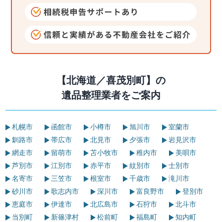
【北海道／喜茂別町】の
遺品整理業者をご案内
札幌市
函館市
小樽市
旭川市
室蘭市
釧路市
帯広市
北見市
夕張市
岩見沢市
網走市
留萌市
苫小牧市
稚内市
美唄市
芦別市
江別市
赤平市
紋別市
士別市
名寄市
三笠市
根室市
千歳市
滝川市
砂川市
歌志内市
深川市
富良野市
登別市
恵庭市
伊達市
北広島市
石狩市
北斗市
当別町
新篠津村
松前町
福島町
知内町