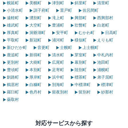
幌延町
美幌町
津別町
斜里町
清里町
小清水町
訓子府町
置戸町
佐呂間町
遠軽町
湧別町
滝上町
興部町
西興部村
雄武町
大空町
豊浦町
壮瞥町
白老町
厚真町
洞爺湖町
安平町
むかわ町
日高町
平取町
新冠町
浦河町
様似町
えりも町
新ひだか町
音更町
士幌町
上士幌町
鹿追町
新得町
清水町
芽室町
中札内村
更別村
大樹町
広尾町
幕別町
池田町
豊頃町
本別町
足寄町
陸別町
浦幌町
釧路町
厚岸町
浜中町
標茶町
弟子屈町
鶴居村
白糠町
別海町
中標津町
標津町
羅臼町
色丹村
留夜別村
留別村
紗那村
蘂取村
対応サービスから探す