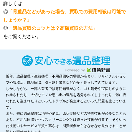
詳しくは
◎
「骨董品などがあった場合、買取での費用相殺は可能で
しょうか？」
◎
「遺品買取のコツとは？高額買取の方法」
をご覧ください。
近年、遺品整理・生前整理・不用品回収の需要が高まり、リサイクルショッ
プや買取店、廃品回収、引っ越し業者などが多く参入してきています。
しかしながら、一部の業者では専門知識がなく、ゴミ処分や宝探しのように
作業されたり、大切なモノや思い出の遺品を処分されてしまったり、雑に扱
われたり盗まれたりといったトラブルが発生するといった問題も生じていま
す。
また、特に遺品整理は消臭や消毒、原状復帰などの特殊技術が必要なことも
あり、不用品回収やハウスクリーニングとは違った技術が必要で、そういっ
た技術力やサービス品質の高さは、消費者側からはなかなか見分けることが
難しい現状があります。