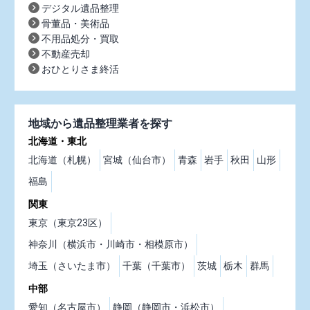
デジタル遺品整理
骨董品・美術品
不用品処分・買取
不動産売却
おひとりさま終活
地域から遺品整理業者を探す
北海道・東北
北海道（札幌）
宮城（仙台市）
青森
岩手
秋田
山形
福島
関東
東京（東京23区）
神奈川（横浜市・川崎市・相模原市）
埼玉（さいたま市）
千葉（千葉市）
茨城
栃木
群馬
中部
愛知（名古屋市）
静岡（静岡市・浜松市）