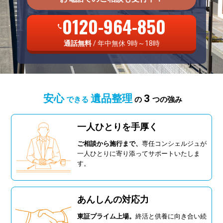
0120-964-850
通話無料
/ 年中無休 9時～18時
安心
遺品整理
3
できる
の
つの強み
一人ひとりを手厚く
ご相談から施行まで、
専任コンシェルジュが
一人ひとりに寄り添ってサポートいたしま
す。
あんしんの対応力
東証プライム上場。
終活と供養に向き合い続