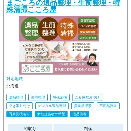
まごころの遺品整理・生前整理・特
殊清掃こころ屋
対応地域
北海道
遺品整理
生前整理
特殊清掃
ごみ屋敷片づけ
空き家片付け
デジタル遺品整理
貴重品捜索
不用品買取
写真見積もり
女性担当者の希望
遺品供養
間取り
料金