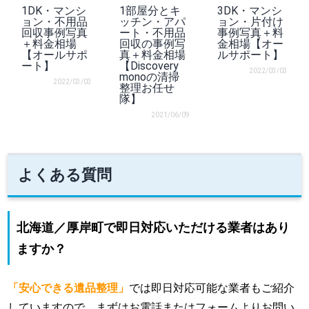
1DK・マンシ
1部屋分とキ
3DK・マンシ
ョン・不用品
ッチン・アパ
ョン・片付け
回収事例写真
ート・不用品
事例写真＋料
＋料金相場
回収の事例写
金相場【オー
【オールサポ
真＋料金相場
ルサポート】
ート】
【Discovery
2022/03/03
monoの清掃
2022/03/03
整理お任せ
隊】
2021/06/09
よくある質問
北海道／厚岸町で即日対応いただける業者はあり
ますか？
「安心できる遺品整理」
では即日対応可能な業者もご紹介
していますので、まずはお電話またはフォームよりお問い