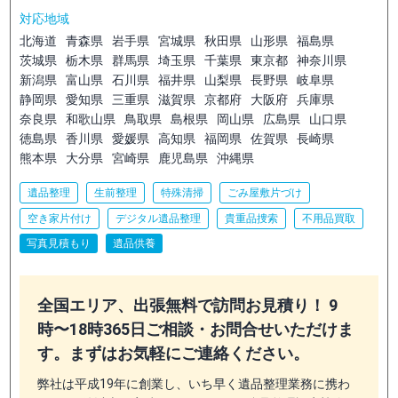
対応地域
北海道
青森県
岩手県
宮城県
秋田県
山形県
福島県
茨城県
栃木県
群馬県
埼玉県
千葉県
東京都
神奈川県
新潟県
富山県
石川県
福井県
山梨県
長野県
岐阜県
静岡県
愛知県
三重県
滋賀県
京都府
大阪府
兵庫県
奈良県
和歌山県
鳥取県
島根県
岡山県
広島県
山口県
徳島県
香川県
愛媛県
高知県
福岡県
佐賀県
長崎県
熊本県
大分県
宮崎県
鹿児島県
沖縄県
遺品整理
生前整理
特殊清掃
ごみ屋敷片づけ
空き家片付け
デジタル遺品整理
貴重品捜索
不用品買取
写真見積もり
遺品供養
全国エリア、出張無料で訪問お見積り！ 9
時〜18時365日ご相談・お問合せいただけま
す。まずはお気軽にご連絡ください。
弊社は平成19年に創業し、いち早く遺品整理業務に携わ