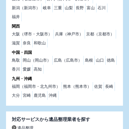
新潟（新潟市）
岐阜
三重
山梨
長野
富山
石川
福井
関西
大阪（堺市・大阪市）
兵庫（神戸市）
京都（京都市）
滋賀
奈良
和歌山
中国・四国
鳥取
岡山（岡山市）
広島（広島市）
島根
山口
徳島
香川
愛媛
高知
九州・沖縄
福岡（福岡市・北九州市）
熊本（熊本市）
佐賀
長崎
大分
宮崎
鹿児島
沖縄
対応サービスから遺品整理業者を探す
遺品整理