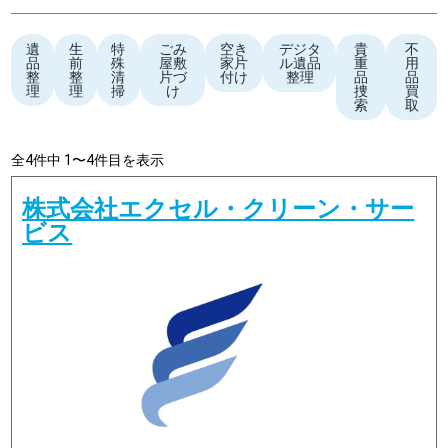
遺
生
特
ごみ
空き
デジタ
貴
不
品
前
殊
屋敷
家片
ル遺品
重
用
整
整
清
片づ
付け
整理
品
品
理
理
掃
け
捜
買
索
取
全4件中 1〜4件目を表示
株式会社エクセル・クリーン・サー
ビス