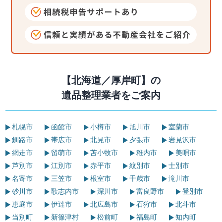
【北海道／厚岸町】の
遺品整理業者をご案内
札幌市
函館市
小樽市
旭川市
室蘭市
釧路市
帯広市
北見市
夕張市
岩見沢市
網走市
留萌市
苫小牧市
稚内市
美唄市
芦別市
江別市
赤平市
紋別市
士別市
名寄市
三笠市
根室市
千歳市
滝川市
砂川市
歌志内市
深川市
富良野市
登別市
恵庭市
伊達市
北広島市
石狩市
北斗市
当別町
新篠津村
松前町
福島町
知内町