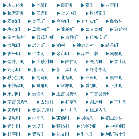
木古内町
七飯町
鹿部町
森町
八雲町
長万部町
江差町
上ノ国町
厚沢部町
乙部町
奥尻町
今金町
せたな町
島牧村
寿都町
黒松内町
蘭越町
ニセコ町
真狩村
留寿都村
喜茂別町
京極町
倶知安町
共和町
岩内町
泊村
神恵内村
積丹町
古平町
仁木町
余市町
赤井川村
南幌町
奈井江町
上砂川町
由仁町
長沼町
栗山町
月形町
浦臼町
新十津川町
妹背牛町
秩父別町
雨竜町
北竜町
沼田町
鷹栖町
東神楽町
当麻町
比布町
愛別町
上川町
東川町
美瑛町
上富良野町
中富良野町
南富良野町
占冠村
和寒町
剣淵町
下川町
美深町
音威子府村
中川町
幌加内町
増毛町
小平町
苫前町
羽幌町
初山別村
遠別町
天塩町
猿払村
浜頓別町
中頓別町
枝幸町
豊富町
礼文町
利尻町
利尻富士町