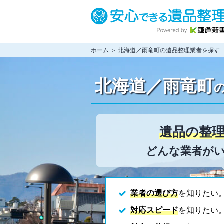
ホーム
＞ 北海道／雨竜町の遺品整理業者を探す
北海道／雨竜町
遺品の整
どんな業者がい
業者の選び方
を知りたい
対応スピード
を知りたい