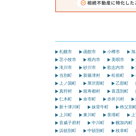
札幌市
函館市
小樽市
旭
苫小牧市
稚内市
美唄市
滝川市
砂川市
歌志内市
当別町
新篠津村
松前町
上ノ国町
厚沢部町
乙部町
真狩村
留寿都村
喜茂別町
仁木町
余市町
赤井川村
新十津川町
妹背牛町
秩父別
上川町
東川町
美瑛町
上
音威子府村
中川町
幌加内町
浜頓別町
中頓別町
枝幸町