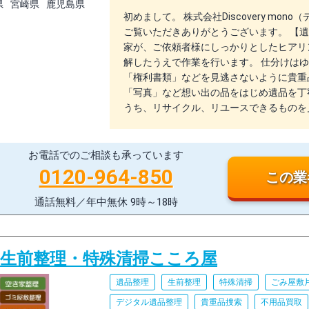
県
宮崎県
鹿児島県
初めまして。 株式会社Discovery mo
ご覧いただきありがとうございます。 【遺
家が、ご依頼者様にしっかりとしたヒアリ
解したうえで作業を行います。 仕分けは
「権利書類」などを見逃さないように貴重
「写真」など想い出の品をはじめ遺品を丁
うち、リサイクル、リユースできるものを
お電話でのご相談も承っています
0120-964-850
この業
通話無料／年中無休 9時～18時
生前整理・特殊清掃こころ屋
遺品整理
生前整理
特殊清掃
ごみ屋敷
デジタル遺品整理
貴重品捜索
不用品買取