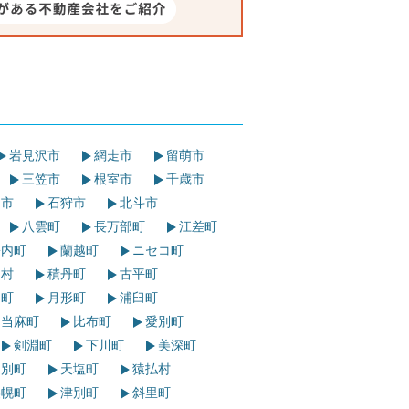
岩見沢市
網走市
留萌市
三笠市
根室市
千歳市
島市
石狩市
北斗市
八雲町
長万部町
江差町
内町
蘭越町
ニセコ町
内村
積丹町
古平町
町
月形町
浦臼町
当麻町
比布町
愛別町
剣淵町
下川町
美深町
別町
天塩町
猿払村
幌町
津別町
斜里町