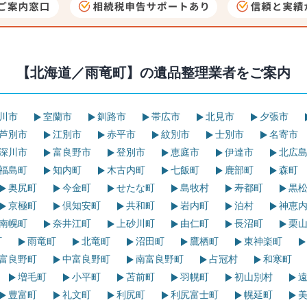
【北海道／雨竜町】の
遺品整理業者をご案内
川市
室蘭市
釧路市
帯広市
北見市
夕張市
芦別市
江別市
赤平市
紋別市
士別市
名寄市
深川市
富良野市
登別市
恵庭市
伊達市
北広
福島町
知内町
木古内町
七飯町
鹿部町
森町
奥尻町
今金町
せたな町
島牧村
寿都町
黒松
京極町
倶知安町
共和町
岩内町
泊村
神恵
南幌町
奈井江町
上砂川町
由仁町
長沼町
栗山
町
雨竜町
北竜町
沼田町
鷹栖町
東神楽町
富良野町
中富良野町
南富良野町
占冠村
和寒町
増毛町
小平町
苫前町
羽幌町
初山別村
遠
豊富町
礼文町
利尻町
利尻富士町
幌延町
美