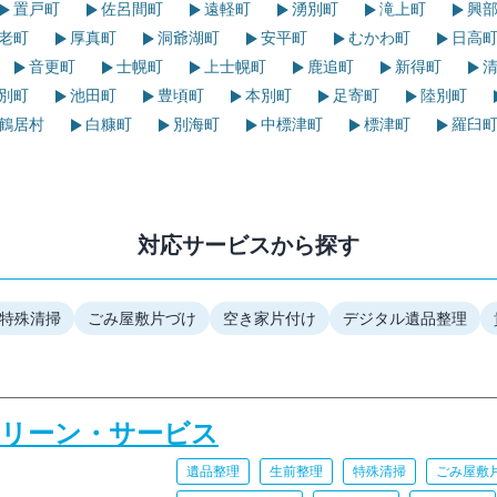
置戸町
佐呂間町
遠軽町
湧別町
滝上町
興部
老町
厚真町
洞爺湖町
安平町
むかわ町
日高
音更町
士幌町
上士幌町
鹿追町
新得町
清
別町
池田町
豊頃町
本別町
足寄町
陸別町
鶴居村
白糠町
別海町
中標津町
標津町
羅臼
対応サービスから探す
特殊清掃
ごみ屋敷片づけ
空き家片付け
デジタル遺品整理
クリーン・サービス
遺品整理
生前整理
特殊清掃
ごみ屋敷