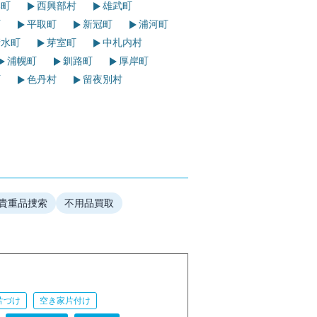
町
西興部村
雄武町
町
平取町
新冠町
浦河町
水町
芽室町
中札内村
浦幌町
釧路町
厚岸町
町
色丹村
留夜別村
貴重品捜索
不用品買取
片づけ
空き家片付け