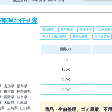
通話無料／年中無休 9時～18時
の清掃整理お任せ隊
遺品整理
生前整理
特殊清掃
ごみ屋敷
デジタル遺品整理
貴重品捜索
不用品買取
間取り
1K
1LDK
2LDK
県
山形県
福島県
3LDK
県
東京都
神奈川県
県
長野県
岐阜県
府
大阪府
兵庫県
山県
広島県
山口県
遺品・生前整理、ゴミ屋敷、不