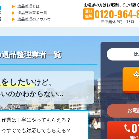
お急ぎの方はお電話にてご相談
遺品整理とは
0120-964-
通話
遺品整理業者一覧
無料
遺品整理のノウハウ
年中無休 9時～18時
の
遺品整理業者一覧
比
理をしたい
けど、
いのかわからない...
お電
。作業は丁寧にやってもらえる？
0
。今すぐでも対応してもらえる？
通話