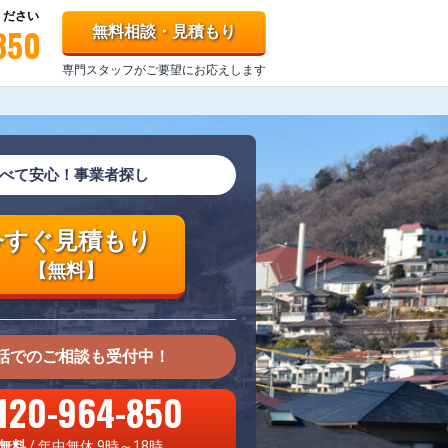
ください
850
無料相談・見積もり
専門スタッフがご要望にお応えします
べて安心！事業者探し
今すぐ見積もり
【無料】
話でのご相談も受付中！
120-964-850
無料
/ 年中無休 9時～18時