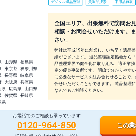
デジタル遺品整理
貴重品捜索
不用品買取
全国エリア、出張無料で訪問お見積
相談・お問合せいただけます。
さい。
弊社は平成19年に創業し、いち早く遺品
績がございます。 遺品整理認定協会から
県
山形県
福島県
品整理業界の健全化に取り組み、適正業務
県
東京都
神奈川県
定の優良事業所です。 明瞭で分かりやす
県
長野県
岐阜県
に必要なサービスを組み合わせることで、
府
大阪府
兵庫県
任せいただくことができます。 遺品整理
山県
広島県
山口県
なんでもご相談ください。
県
佐賀県
長崎県
縄県
お電話でのご相談も承っています
0120-964-850
この業