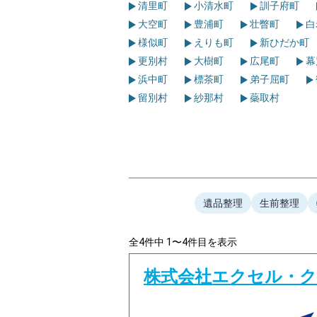
清里町
小清水町
訓子府町
大空町
豊浦町
壮瞥町
白
様似町
えりも町
新ひだか町
更別村
大樹町
広尾町
幕
浜中町
標茶町
弟子屈町
留別村
紗那村
蘂取村
遺品整理
生前整理
全4件中 1〜4件目を表示
株式会社エクセル・