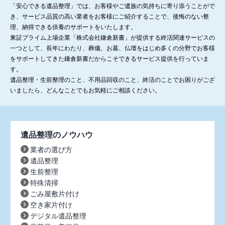
「安心できる遺品整理」では、お客様やご遺族の気持ちに寄り添うことがで
き、サービス品質の高い業者をお客様にご紹介することで、後悔のない整
理、納得できる供養のサポートをいたします。
東証プライム上場企業「株式会社鎌倉新書」が提供する終活関連サービスの
一つとして、長年にわたり、葬儀、お墓、仏壇をはじめ多くの分野でお客様
をサポートしてきた鎌倉新書だからこそできるサービス提供を行っていま
す。
遺品整理・生前整理のこと、不用品回収のこと、終活のことでお困りがござ
いましたら、どんなことでもお気軽にご相談ください。
遺品整理のノウハウ
業者の選び方
遺品整理
生前整理
特殊清掃
ごみ屋敷片付け
空き家片付け
デジタル遺品整理