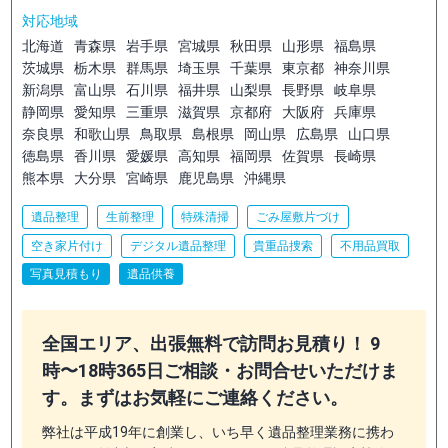
対応地域
北海道
青森県
岩手県
宮城県
秋田県
山形県
福島県
茨城県
栃木県
群馬県
埼玉県
千葉県
東京都
神奈川県
新潟県
富山県
石川県
福井県
山梨県
長野県
岐阜県
静岡県
愛知県
三重県
滋賀県
京都府
大阪府
兵庫県
奈良県
和歌山県
鳥取県
島根県
岡山県
広島県
山口県
徳島県
香川県
愛媛県
高知県
福岡県
佐賀県
長崎県
熊本県
大分県
宮崎県
鹿児島県
沖縄県
遺品整理
生前整理
特殊清掃
ごみ屋敷片づけ
空き家片付け
デジタル遺品整理
貴重品捜索
不用品買取
写真見積もり
遺品供養
全国エリア、出張無料で訪問お見積り！ 9
時〜18時365日ご相談・お問合せいただけま
す。まずはお気軽にご連絡ください。
弊社は平成19年に創業し、いち早く遺品整理業務に携わ