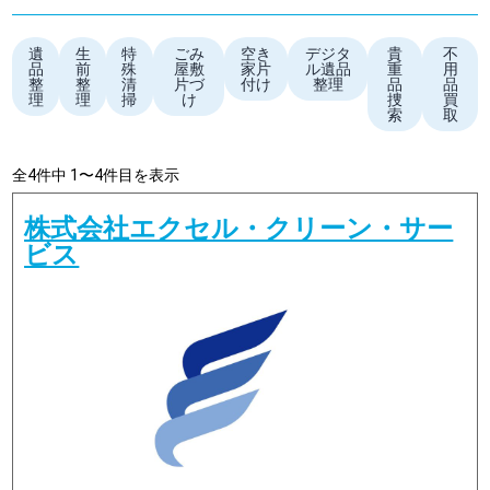
遺
生
特
ごみ
空き
デジタ
貴
不
品
前
殊
屋敷
家片
ル遺品
重
用
整
整
清
片づ
付け
整理
品
品
理
理
掃
け
捜
買
索
取
全4件中 1〜4件目を表示
株式会社エクセル・クリーン・サー
ビス