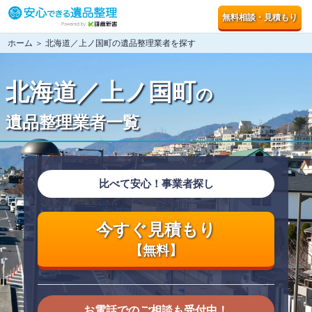
無料相談・見積もり
ホーム
＞ 北海道／上ノ国町の遺品整理業者を探す
北海道／上ノ国町
の
遺品整理業者一覧
比べて安心！事業者探し
今すぐ見積もり
【無料】
お電話でのご相談も受付中！