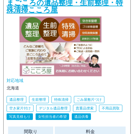
まごころの遺品整理・生前整理・特
殊清掃こころ屋
対応地域
北海道
遺品整理
生前整理
特殊清掃
ごみ屋敷片づけ
空き家片付け
デジタル遺品整理
貴重品捜索
不用品買取
写真見積もり
女性担当者の希望
遺品供養
間取り
料金