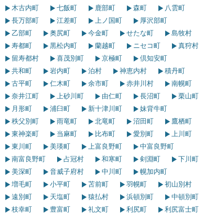
木古内町
七飯町
鹿部町
森町
八雲町
長万部町
江差町
上ノ国町
厚沢部町
乙部町
奥尻町
今金町
せたな町
島牧村
寿都町
黒松内町
蘭越町
ニセコ町
真狩村
留寿都村
喜茂別町
京極町
倶知安町
共和町
岩内町
泊村
神恵内村
積丹町
古平町
仁木町
余市町
赤井川村
南幌町
奈井江町
上砂川町
由仁町
長沼町
栗山町
月形町
浦臼町
新十津川町
妹背牛町
秩父別町
雨竜町
北竜町
沼田町
鷹栖町
東神楽町
当麻町
比布町
愛別町
上川町
東川町
美瑛町
上富良野町
中富良野町
南富良野町
占冠村
和寒町
剣淵町
下川町
美深町
音威子府村
中川町
幌加内町
増毛町
小平町
苫前町
羽幌町
初山別村
遠別町
天塩町
猿払村
浜頓別町
中頓別町
枝幸町
豊富町
礼文町
利尻町
利尻富士町