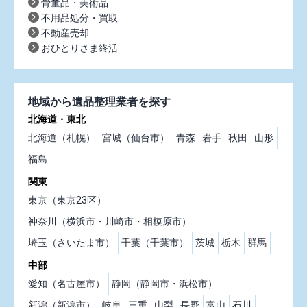
骨董品・美術品
不用品処分・買取
不動産売却
おひとりさま終活
地域から遺品整理業者を探す
北海道・東北
北海道（札幌）
宮城（仙台市）
青森
岩手
秋田
山形
福島
関東
東京（東京23区）
神奈川（横浜市・川崎市・相模原市）
埼玉（さいたま市）
千葉（千葉市）
茨城
栃木
群馬
中部
愛知（名古屋市）
静岡（静岡市・浜松市）
新潟（新潟市）
岐阜
三重
山梨
長野
富山
石川