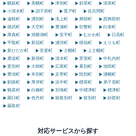
幌延町
美幌町
津別町
斜里町
清里町
小清水町
訓子府町
置戸町
佐呂間町
遠軽町
湧別町
滝上町
興部町
西興部村
雄武町
大空町
豊浦町
壮瞥町
白老町
厚真町
洞爺湖町
安平町
むかわ町
日高町
平取町
新冠町
浦河町
様似町
えりも町
新ひだか町
音更町
士幌町
上士幌町
鹿追町
新得町
清水町
芽室町
中札内村
更別村
大樹町
広尾町
幕別町
池田町
豊頃町
本別町
足寄町
陸別町
浦幌町
釧路町
厚岸町
浜中町
標茶町
弟子屈町
鶴居村
白糠町
別海町
中標津町
標津町
羅臼町
色丹村
留夜別村
留別村
紗那村
蘂取村
対応サービスから探す