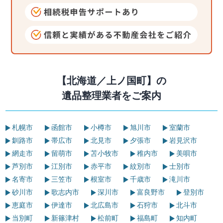
【北海道／上ノ国町】の
遺品整理業者をご案内
札幌市
函館市
小樽市
旭川市
室蘭市
釧路市
帯広市
北見市
夕張市
岩見沢市
網走市
留萌市
苫小牧市
稚内市
美唄市
芦別市
江別市
赤平市
紋別市
士別市
名寄市
三笠市
根室市
千歳市
滝川市
砂川市
歌志内市
深川市
富良野市
登別市
恵庭市
伊達市
北広島市
石狩市
北斗市
当別町
新篠津村
松前町
福島町
知内町