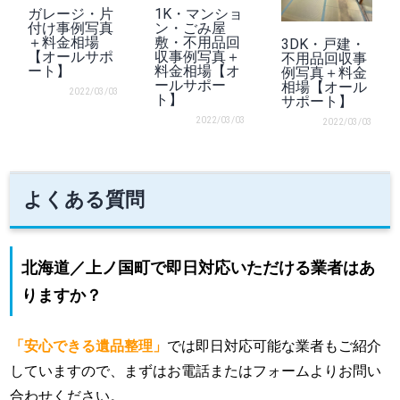
ガレージ・片
1K・マンショ
付け事例写真
ン・ごみ屋
＋料金相場
敷・不用品回
3DK・戸建・
【オールサポ
収事例写真＋
不用品回収事
ート】
料金相場【オ
例写真＋料金
ールサポー
相場【オール
2022/03/03
ト】
サポート】
2022/03/03
2022/03/03
よくある質問
北海道／上ノ国町で即日対応いただける業者はあ
りますか？
「安心できる遺品整理」
では即日対応可能な業者もご紹介
していますので、まずはお電話またはフォームよりお問い
合わせください。