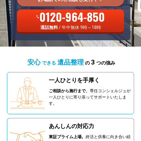
0120-964-850
通話無料
/ 年中無休 9時～18時
安心
遺品整理
3
できる
の
つの強み
一人ひとりを手厚く
ご相談から施行まで、
専任コンシェルジュが
一人ひとりに寄り添ってサポートいたしま
す。
あんしんの対応力
東証プライム上場。
終活と供養に向き合い続